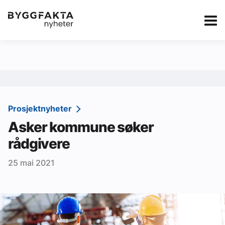
Kategorier
Jobbmarkedet
eBlad
Annonsere i Byg
Om oss
Redaksjonen
Prosjektnyheter
Asker kommune søker
Om Byggfakta
rådgivere
Annonsere
25 mai 2021
Abonnere
Kontakt oss
Tips oss