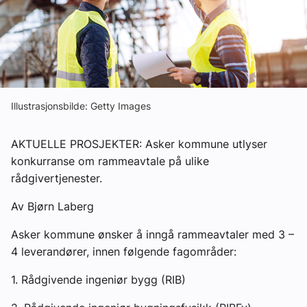
Ledige stillinger
eBlad
Aktivitetskalender
Illustrasjonsbilde: Getty Images
Bransjekommentar
AKTUELLE PROSJEKTER: Asker kommune utlyser
konkurranse om rammeavtale på ulike
rådgivertjenester.
Nyheter
Av Bjørn Laberg
Aktuelle prosjekter
Asker kommune ønsker å inngå rammeavtaler med 3 –
4 leverandører, innen følgende fagområder:
1. Rådgivende ingeniør bygg (RIB)