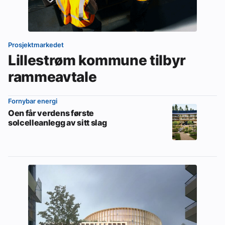
Ledige stillinger
eBlad
Prosjektmarkedet
Lillestrøm kommune tilbyr
Aktivitetskalender
rammeavtale
Fornybar energi
Bransjekommentar
Oen får verdens første
solcelleanlegg av sitt slag
Nyheter
Aktuelle prosjekter