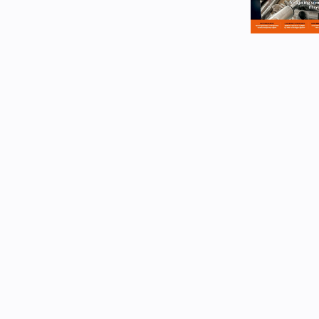
eBlad
Aktivitetskalender
Bransjekommentar
Nyheter
Aktuelle prosjekter