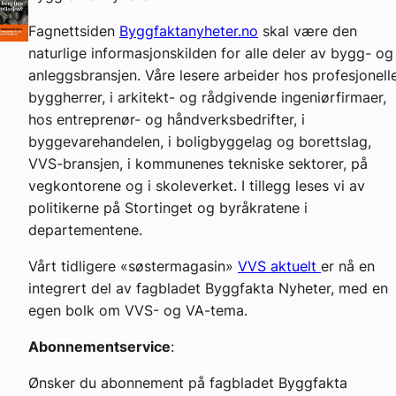
Fagnettsiden
Byggfaktanyheter.no
skal være den
naturlige informasjonskilden for alle deler av bygg- og
anleggsbransjen. Våre lesere arbeider hos profesjonell
byggherrer, i arkitekt- og rådgivende ingeniørfirmaer,
hos entreprenør- og håndverksbedrifter, i
byggevarehandelen, i boligbyggelag og borettslag,
VVS-bransjen, i kommunenes tekniske sektorer, på
vegkontorene og i skoleverket. I tillegg leses vi av
politikerne på Stortinget og byråkratene i
departementene.
Vårt tidligere «søstermagasin»
VVS aktuelt
er nå en
integrert del av fagbladet Byggfakta Nyheter, med en
egen bolk om VVS- og VA-tema.
Abonnementservice
:
Ønsker du abonnement på fagbladet Byggfakta