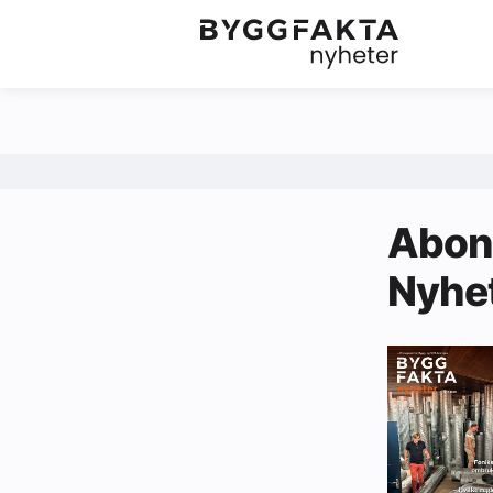
Kategorier
Jobbmarkedet
Om oss
Redaksjonen
Abonn
Om Byggfakta
Nyhe
Annonsere
Abonnere
Kontakt oss
Tips oss
Ledige stillinger