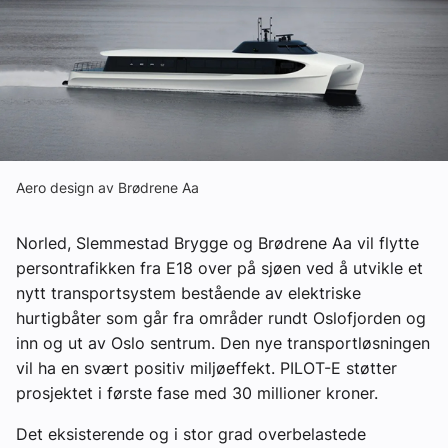
Ledige stillinger
eBlad
Aktivitetskalender
Aero design av Brødrene Aa
Bransjekommentar
Norled, Slemmestad Brygge og Brødrene Aa vil flytte
Nyheter
persontrafikken fra E18 over på sjøen ved å utvikle et
nytt transportsystem bestående av elektriske
hurtigbåter som går fra områder rundt Oslofjorden og
Aktuelle prosjekter
inn og ut av Oslo sentrum. Den nye transportløsningen
vil ha en svært positiv miljøeffekt. PILOT-E støtter
prosjektet i første fase med 30 millioner kroner.
Det eksisterende og i stor grad overbelastede