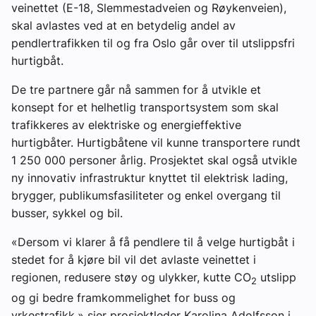
veinettet (E-18, Slemmestadveien og Røykenveien),
skal avlastes ved at en betydelig andel av
pendlertrafikken til og fra Oslo går over til utslippsfri
hurtigbåt.
De tre partnere går nå sammen for å utvikle et
konsept for et helhetlig transportsystem som skal
trafikkeres av elektriske og energieffektive
hurtigbåter. Hurtigbåtene vil kunne transportere rundt
1 250 000 personer årlig. Prosjektet skal også utvikle
ny innovativ infrastruktur knyttet til elektrisk lading,
brygger, publikumsfasiliteter og enkel overgang til
busser, sykkel og bil.
«Dersom vi klarer å få pendlere til å velge hurtigbåt i
stedet for å kjøre bil vil det avlaste veinettet i
regionen, redusere støy og ulykker, kutte CO
utslipp
2
og gi bedre framkommelighet for buss og
yrkestrafikk,» sier prosjektleder Karolina Adolfsson i