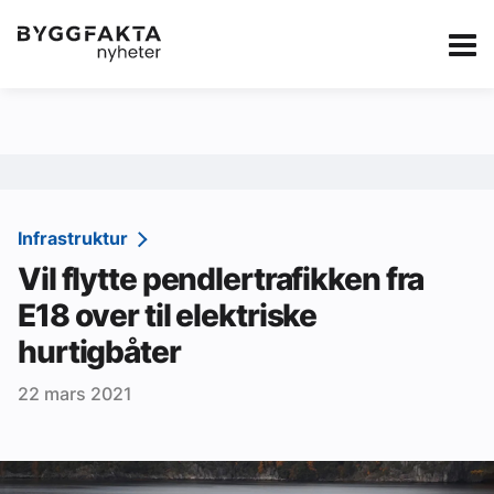
Kategorier
Jobbmarkedet
eBlad
Annonsere i Byg
Om oss
Redaksjonen
Infrastruktur
Vil flytte pendlertrafikken fra
Om Byggfakta
E18 over til elektriske
Annonsere
hurtigbåter
Abonnere
22 mars 2021
Kontakt oss
Tips oss