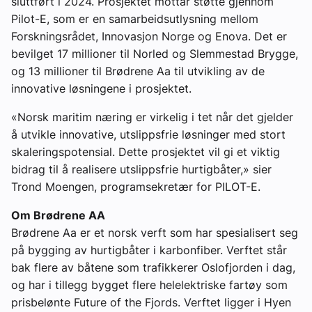
sluttført i 2024. Prosjektet mottar støtte gjennom
Pilot-E, som er en samarbeidsutlysning mellom
Forskningsrådet, Innovasjon Norge og Enova. Det er
bevilget 17 millioner til Norled og Slemmestad Brygge,
og 13 millioner til Brødrene Aa til utvikling av de
innovative løsningene i prosjektet.
«Norsk maritim næring er virkelig i tet når det gjelder
å utvikle innovative, utslippsfrie løsninger med stort
skaleringspotensial. Dette prosjektet vil gi et viktig
bidrag til å realisere utslippsfrie hurtigbåter,» sier
Trond Moengen, programsekretær for PILOT-E.
Om Brødrene AA
Brødrene Aa er et norsk verft som har spesialisert seg
på bygging av hurtigbåter i karbonfiber. Verftet står
bak flere av båtene som trafikkerer Oslofjorden i dag,
og har i tillegg bygget flere helelektriske fartøy som
prisbelønte Future of the Fjords. Verftet ligger i Hyen