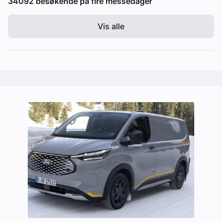
34092 besøkende på fire messedager
Vis alle