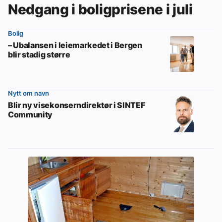
Nedgang i boligprisene i juli
Bolig
– Ubalansen i leiemarkedet i Bergen
blir stadig større
Nytt om navn
Blir ny visekonserndirektør i SINTEF
Community