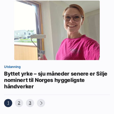
Utdanning
Byttet yrke – sju måneder senere er Silje
nominert til Norges hyggeligste
håndverker
1
2
3