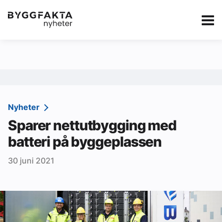
Kategorier
Jobbmarkedet
eBlad
Annonsere i Byg
Om oss
Redaksjonen
Nyheter
Sparer nettutbygging med
Om Byggfakta
batteri på byggeplassen
Annonsere
30 juni 2021
Abonnere
Kontakt oss
Tips oss