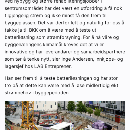
ved nybygg og større rehabiliteringsjobber i
sentrumsområdet har det vært en utfordring å få nok
tilgjengelig strøm og ikke minst få den frem til
byggeplassen. Det var derfor lett og naturlig for oss å
takke ja til BKK om å være med å teste ut
batteriløsning som strømforsyning. For å nå våre og
byggenæringens klimamål kreves det at vi er
innovative og har leverandører og samarbeidspartnere
som tør å tenke nytt, sier Inge Andersen, innkjøps- og
lagersjef hos LAB Entreprenør.
Han ser frem til å teste batteriløsningen og har stor
tro på at dette kan være med å løse midlertidig økt
strømbehov i byggeperioden.