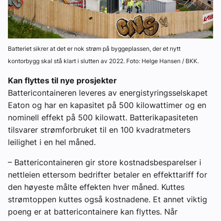
Batteriet sikrer at det er nok strøm på byggeplassen, der et nytt
kontorbygg skal stå klart i slutten av 2022. Foto: Helge Hansen / BKK.
Kan flyttes til nye prosjekter
Battericontaineren leveres av energistyringsselskapet
Eaton og har en kapasitet på 500 kilowattimer og en
nominell effekt på 500 kilowatt. Batterikapasiteten
tilsvarer strømforbruket til en 100 kvadratmeters
leilighet i en hel måned.
– Battericontaineren gir store kostnadsbesparelser i
nettleien ettersom bedrifter betaler en effekttariff for
den høyeste målte effekten hver måned. Kuttes
strømtoppen kuttes også kostnadene. Et annet viktig
poeng er at battericontainere kan flyttes. Når