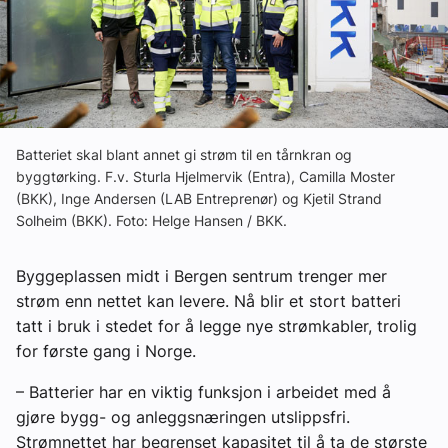
Ledige stillinger
eBlad
Aktivitetskalender
Batteriet skal blant annet gi strøm til en tårnkran og
byggtørking. F.v. Sturla Hjelmervik (Entra), Camilla Moster
(BKK), Inge Andersen (LAB Entreprenør) og Kjetil Strand
Bransjekommentar
Solheim (BKK). Foto: Helge Hansen / BKK.
Nyheter
Byggeplassen midt i Bergen sentrum trenger mer
strøm enn nettet kan levere. Nå blir et stort batteri
Aktuelle prosjekter
tatt i bruk i stedet for å legge nye strømkabler, trolig
for første gang i Norge.
– Batterier har en viktig funksjon i arbeidet med å
gjøre bygg- og anleggsnæringen utslippsfri.
Strømnettet har begrenset kapasitet til å ta de største