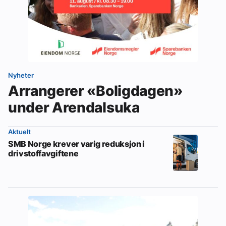
Nyheter
Arrangerer «Boligdagen»
under Arendalsuka
Aktuelt
SMB Norge krever varig reduksjon i
drivstoffavgiftene