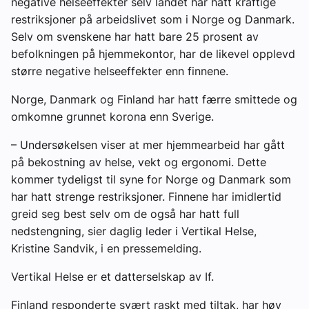
negative helseeffekter selv landet har hatt kraftige
restriksjoner på arbeidslivet som i Norge og Danmark.
Selv om svenskene har hatt bare 25 prosent av
befolkningen på hjemmekontor, har de likevel opplevd
større negative helseeffekter enn finnene.
Norge, Danmark og Finland har hatt færre smittede og
omkomne grunnet korona enn Sverige.
– Undersøkelsen viser at mer hjemmearbeid har gått
på bekostning av helse, vekt og ergonomi. Dette
kommer tydeligst til syne for Norge og Danmark som
har hatt strenge restriksjoner. Finnene har imidlertid
greid seg best selv om de også har hatt full
nedstengning, sier daglig leder i Vertikal Helse,
Kristine Sandvik, i en pressemelding.
Vertikal Helse er et datterselskap av If.
Finland responderte svært raskt med tiltak, har høy