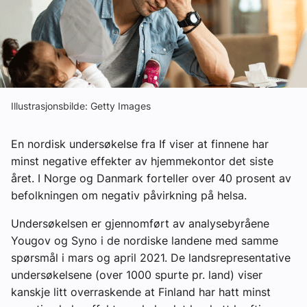
Ledige stillinger
eBlad
Aktivitetskalender
Illustrasjonsbilde: Getty Images
Bransjekommentar
En nordisk undersøkelse fra If viser at finnene har
minst negative effekter av hjemmekontor det siste
året. I Norge og Danmark forteller over 40 prosent av
Nyheter
befolkningen om negativ påvirkning på helsa.
Aktuelle prosjekter
Undersøkelsen er gjennomført av analysebyråene
Yougov og Syno i de nordiske landene med samme
spørsmål i mars og april 2021. De landsrepresentative
undersøkelsene (over 1000 spurte pr. land) viser
kanskje litt overraskende at Finland har hatt minst