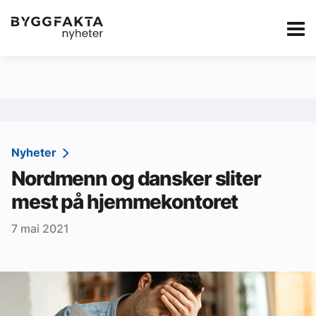
Kategorier
Jobbmarkedet
eBlad
Annonsere i Byg
Om oss
Redaksjonen
Nyheter
Nordmenn og dansker sliter
Om Byggfakta
mest på hjemmekontoret
Annonsere
7 mai 2021
Abonnere
Kontakt oss
Tips oss