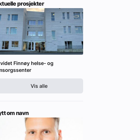
tuelle prosjekter
videt Finnøy helse- og
msorgssenter
Vis alle
ytt om navn