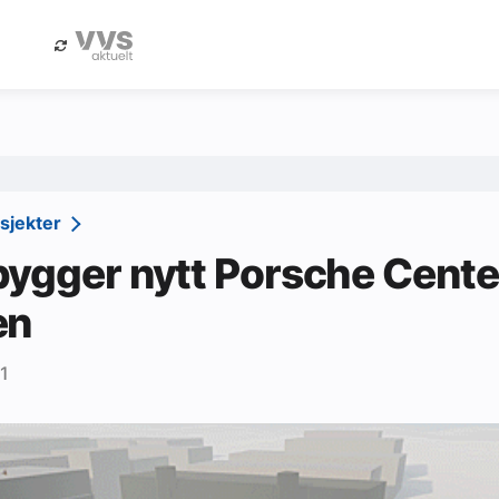
eBlad
Annonsere i Byggfakta Nyheter
osjekter
ygger nytt Porsche Center
en
1