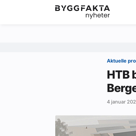
Kategorier
Jobbmarkedet
Om oss
Redaksjonen
Aktuelle pr
Om Byggfakta
HTB b
Annonsere
Berg
Abonnere
4 januar 202
Kontakt oss
Tips oss
Ledige stillinger