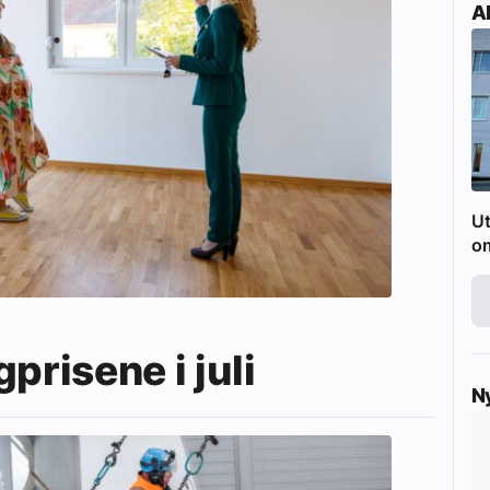
Ak
Ut
o
prisene i juli
N