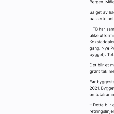
Bergen. Måle
Salget av lu
passerte ant
HTB har sam
ulike utform
Kokstaddalen
gang. Nye Po
bygget). Tot
Det blir et 
grønt tak me
Før byggesta
2021. Bygget
en totalram
– Dette blir 
retningslinj