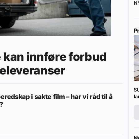
N
P
kan innføre forbud
releveranser
SU
eredskap i sakte film – har vi råd til å
l
?
N