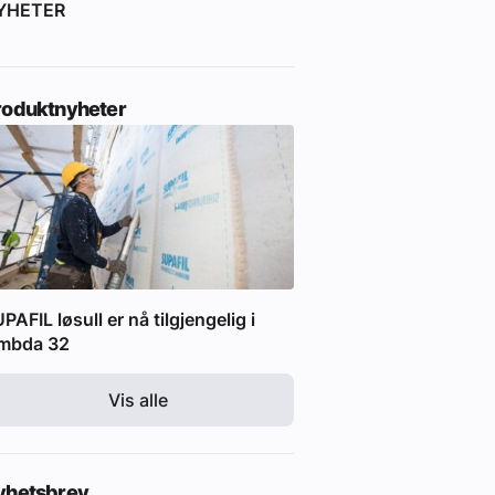
YHETER
roduktnyheter
PAFIL løsull er nå tilgjengelig i
ambda 32
Vis alle
yhetsbrev