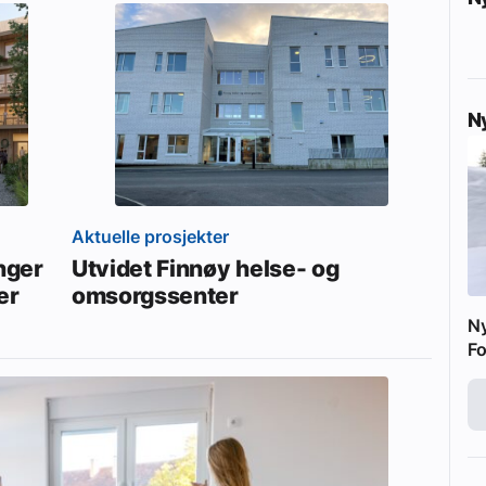
N
Aktuelle prosjekter
enger
Utvidet Finnøy helse- og
er
omsorgssenter
N
Fo