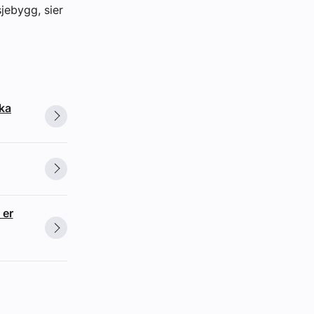
sjebygg, sier
ska
 er