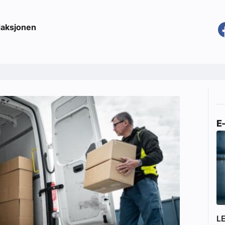
aksjonen
E
L