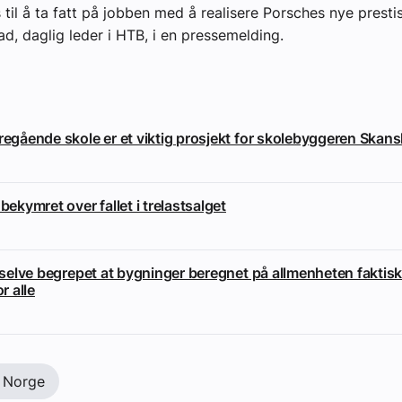
 til å ta fatt på jobben med å realisere Porsches nye presti
d, daglig leder i HTB, i en pressemelding.
eregående skole er et viktig prosjekt for skolebyggeren Skan
 bekymret over fallet i trelastsalget
i selve begrepet at bygninger beregnet på allmenheten faktisk
or alle
 Norge