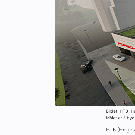
eBlad
Aktivitetskalender
Bransjekommentar
Nyheter
Aktuelle prosjekter
Bildet: HTB (H
Målet er å bygg
HTB (Helgese