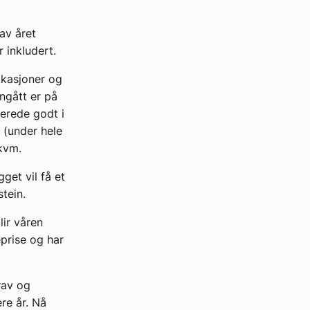
av året
 inkludert.
okasjoner og
ngått er på
erede godt i
 (under hele
 kvm.
get vil få et
tein.
lir våren
eprise og har
rav og
re år. Nå