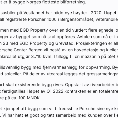
t er å bygge Norges flotteste bilforretning.
ksusbiler på Vestlandet har nådd nye høyder i 2020. I løpet 
all registrerte Porscher 1000 i Bergensområdet, veteranbiler
men med EGD Property over en tid vurdert flere egnede l
inger av bygget som nå skal oppføres. Avtalen som nå er in
 23 med EGD Property og Grevstad. Prosjekteringen er all
rsche Center Bergen vil bestå av en hovedetasje og kjeller
alarealet utgjør 3.710 kvm. I tillegg til en mezzanin på 594
miljøvennlig bygg med fjernvarmeanlegg for oppvarming. Byg
d solceller. På deler av uteareal legges det gressarmeringss
rt skal eksisterende bygg rives. Oppstart av rivearbeider b
 ferdigstilles i løpet av Q1 2022.Kontrakten er en totalentr
me på ca. 100 MNOK.
et kjempeflott bygg som vil tilfredsstille Porsche sine nye k
er. Vi har hatt et godt og tett samarbeid med kunden over fle