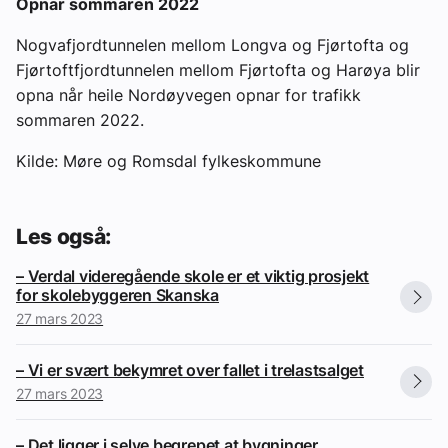
Opnar sommaren 2022
Nogvafjordtunnelen mellom Longva og Fjørtofta og
Fjørtoftfjordtunnelen mellom Fjørtofta og Harøya blir
opna når heile Nordøyvegen opnar for trafikk
sommaren 2022.
Kilde: Møre og Romsdal fylkeskommune
Les også:
– Verdal videregående skole er et viktig prosjekt
for skolebyggeren Skanska
27 mars 2023
– Vi er svært bekymret over fallet i trelastsalget
27 mars 2023
– Det ligger i selve begrepet at bygninger