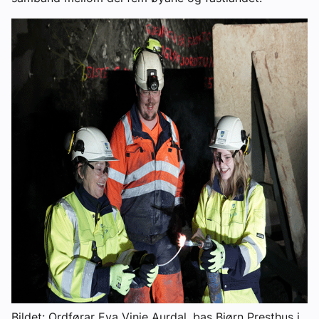
Bildet: Ordførar Eva Vinje Aurdal, bas Bjørn Presthus i