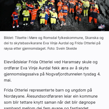
Ledige stillinger
eBlad
Aktivitetskalender
Bildet: Tilsette i Møre og Romsdal fylkeskommune, Skanska og
dei to skytebasvikarane Eva Vinje Aurdal og Frida Otterlei på
røysa etter gjennomslaget. Foto: Svein Skeide
Bransjekommentar
Elevrådsleiar Frida Otterlei ved Haramsøy skule og
Nyheter
ordførar Eva Vinje Aurdal fekk æra av å skyte
gjennomslagssalva på Nogvafjordtunnelen tysdag 4.
Aktuelle prosjekter
mai.
Frida Otterlei representerte barn og ungdom på
Nordøyane. Ålesundsordføraren leiar ein kommune
som blir tettare knytt saman når det blir døgnope
samband mellom dei fem øyane og fastlandet.