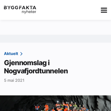
Kategorier
Jobbmarkedet
eBlad
Annonsere i Byg
Om oss
Redaksjonen
Aktuelt
Gjennomslag i
Om Byggfakta
Nogvafjordtunnelen
Annonsere
5 mai 2021
Abonnere
Kontakt oss
Tips oss