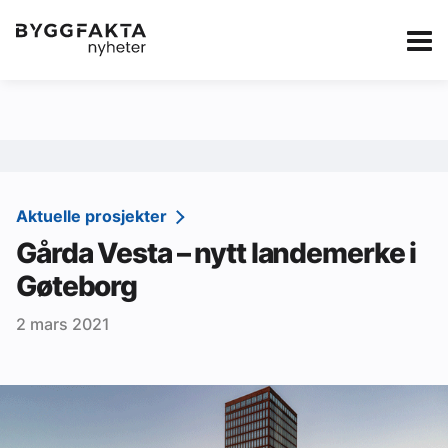
Kategorier
Jobbmarkedet
eBlad
Annonsere i Byg
Om oss
Redaksjonen
Aktuelle prosjekter
Gårda Vesta – nytt landemerke i
Om Byggfakta
Gøteborg
Annonsere
2 mars 2021
Abonnere
Kontakt oss
Tips oss