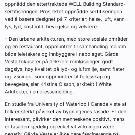
oppnådd den ettertraktede WELL Building Standard-
sertifiseringen. Prosjektet oppnådde sertifiseringen
ved å basere designet på 7 kriterier: helse, luft, vann,
lys, lyd, kosthold, bevegelse og velvære.
– Den urbane arkitekturen, med store sosiale områder
og en restaurant, oppmuntrer til samhandling mellom
både leietakere og innbyggere i nabolaget. Gårda
Vesta fokuserer på fleksible romløsninger, godt
dagslys, høy kvalitet på lyd- og luftmiljø, samt flater
og løsninger som oppmuntrer til fellesskap og
bevegelse, sier Kristina Olsson, arkitekt i White
Arkitekter, i en pressemelding.
En studie fra University of Waterloo i Canada viste at
folk er sterkt påvirket av bygningenes fasade. Er den
interessant, påvirker den menneskene positivt, mens
er fasaden kjedelig og enkel vil virkningen være
negativ. Gårda Vesta er ikke bare fascinerende på