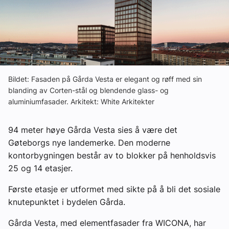
Ledige stillinger
eBlad
Aktivitetskalender
Bildet: Fasaden på Gårda Vesta er elegant og røff med sin
blanding av Corten-stål og blendende glass- og
aluminiumfasader. Arkitekt: White Arkitekter
Bransjekommentar
94 meter høye Gårda Vesta sies å være det
Nyheter
Gøteborgs nye landemerke. Den moderne
kontorbygningen består av to blokker på henholdsvis
Aktuelle prosjekter
25 og 14 etasjer.
Første etasje er utformet med sikte på å bli det sosiale
knutepunktet i bydelen Gårda.
Gårda Vesta, med elementfasader fra WICONA, har