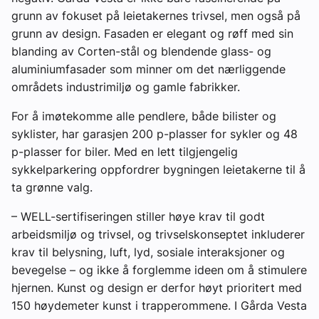
grunn av fokuset på leietakernes trivsel, men også på
grunn av design. Fasaden er elegant og røff med sin
blanding av Corten-stål og blendende glass- og
aluminiumfasader som minner om det nærliggende
områdets industrimiljø og gamle fabrikker.
For å imøtekomme alle pendlere, både bilister og
syklister, har garasjen 200 p-plasser for sykler og 48
p-plasser for biler. Med en lett tilgjengelig
sykkelparkering oppfordrer bygningen leietakerne til å
ta grønne valg.
– WELL-sertifiseringen stiller høye krav til godt
arbeidsmiljø og trivsel, og trivselskonseptet inkluderer
krav til belysning, luft, lyd, sosiale interaksjoner og
bevegelse – og ikke å forglemme ideen om å stimulere
hjernen. Kunst og design er derfor høyt prioritert med
150 høydemeter kunst i trapperommene. I Gårda Vesta