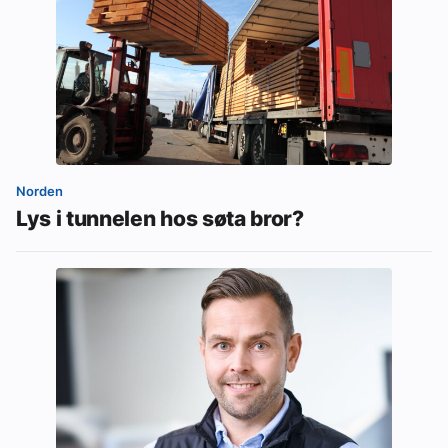
Norden
Lys i tunnelen hos søta bror?