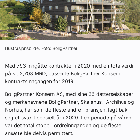
Ledige stillinger
eBlad
Aktivitetskalender
Illustrasjonsbilde. Foto: BoligPartner
Bransjekommentar
Med 793 inngåtte kontrakter i 2020 med en totalverdi
på kr. 2,703 MRD, passerte BoligPartner Konsern
kontraktsinngangen for 2019.
Nyheter
BoligPartner Konsern AS, med sine 36 datterselskaper
Aktuelle prosjekter
og merkenavnene BoligPartner, Skalahus, Archihus og
Norhus, har som de fleste andre i bransjen, lagt bak
seg et svært spesielt år i 2020. I en periode på våren
var det total stopp i ordreinngangen og de fleste
ansatte ble delvis permittert.