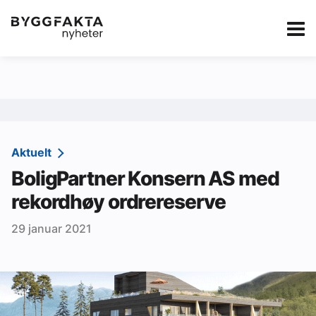
Kategorier
Jobbmarkedet
eBlad
Annonsere i Byg
Om oss
Redaksjonen
Aktuelt
BoligPartner Konsern AS med
Om Byggfakta
rekordhøy ordrereserve
Annonsere
29 januar 2021
Abonnere
Kontakt oss
Tips oss