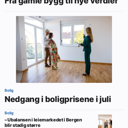
Fra gamle bygg til nye verdier
Bolig
Nedgang i boligprisene i juli
Bolig
– Ubalansen i leiemarkedet i Bergen
blir stadig større