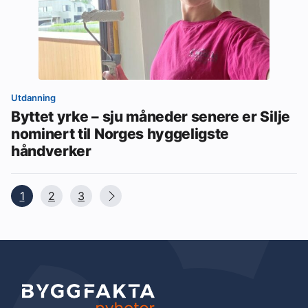
Utdanning
Byttet yrke – sju måneder senere er Silje
nominert til Norges hyggeligste
håndverker
1
2
3