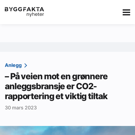
Kategorier
Jobbmarkedet
eBlad
Annonsere i Byg
Om oss
Redaksjonen
Anlegg
– På veien mot en grønnere
Om Byggfakta
anleggsbransje er CO2-
Annonsere
rapportering et viktig tiltak
Abonnere
30 mars 2023
Kontakt oss
Tips oss