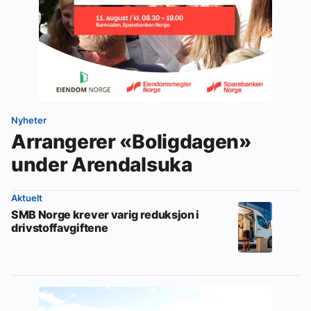
Nyheter
Arrangerer «Boligdagen»
under Arendalsuka
Aktuelt
SMB Norge krever varig reduksjon i
drivstoffavgiftene