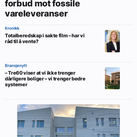
forbud mot fossile
vareleveranser
Kronikk
Totalberedskap i sakte film – har vi
råd til å vente?
Bransjenytt
– Tre60 viser at vi ikke trenger
dårligere boliger – vi trenger bedre
systemer