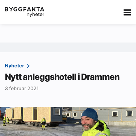
Kategorier
Jobbmarkedet
eBlad
Annonsere i Byg
Om oss
Redaksjonen
Nyheter
Nytt anleggshotell i Drammen
Om Byggfakta
3 februar 2021
Annonsere
Abonnere
Kontakt oss
Tips oss