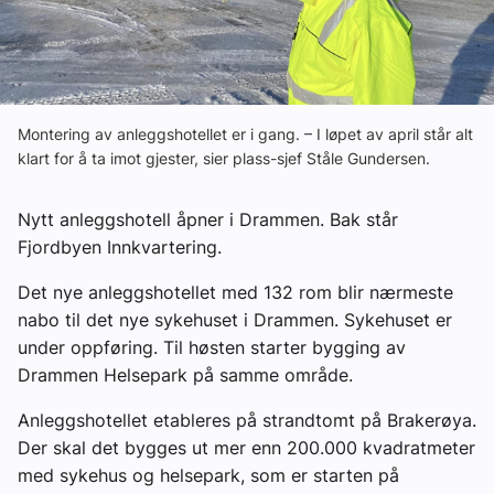
Ledige stillinger
eBlad
Montering av anleggshotellet er i gang. – I løpet av april står alt
Aktivitetskalender
klart for å ta imot gjester, sier plass-sjef Ståle Gundersen.
Nytt anleggshotell åpner i Drammen. Bak står
Bransjekommentar
Fjordbyen Innkvartering.
Nyheter
Det nye anleggshotellet med 132 rom blir nærmeste
nabo til det nye sykehuset i Drammen. Sykehuset er
under oppføring. Til høsten starter bygging av
Aktuelle prosjekter
Drammen Helsepark på samme område.
Anleggshotellet etableres på strandtomt på Brakerøya.
Der skal det bygges ut mer enn 200.000 kvadratmeter
med sykehus og helsepark, som er starten på