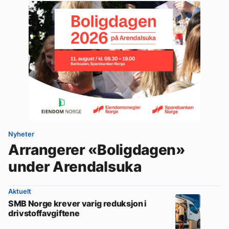
Nyheter
Arrangerer «Boligdagen»
under Arendalsuka
Aktuelt
SMB Norge krever varig reduksjon i
drivstoffavgiftene