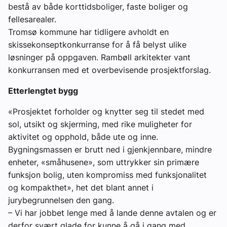
bestå av både korttidsboliger, faste boliger og
fellesarealer.
Tromsø kommune har tidligere avholdt en
skissekonseptkonkurranse for å få belyst ulike
løsninger på oppgaven. Rambøll arkitekter vant
konkurransen med et overbevisende prosjektforslag.
Etterlengtet bygg
«Prosjektet forholder og knytter seg til stedet med
sol, utsikt og skjerming, med rike muligheter for
aktivitet og opphold, både ute og inne.
Bygningsmassen er brutt ned i gjenkjennbare, mindre
enheter, «småhusene», som uttrykker sin primære
funksjon bolig, uten kompromiss med funksjonalitet
og kompakthet», het det blant annet i
jurybegrunnelsen den gang.
– Vi har jobbet lenge med å lande denne avtalen og er
derfor svært glade for kunne å gå i gang med