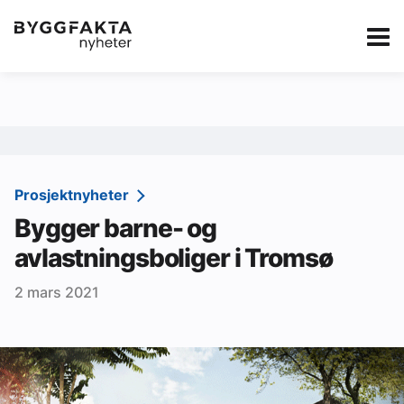
Kategorier
Jobbmarkedet
eBlad
Annonsere i Byg
Om oss
Redaksjonen
Prosjektnyheter
Bygger barne- og
Om Byggfakta
avlastningsboliger i Tromsø
Annonsere
2 mars 2021
Abonnere
Kontakt oss
Tips oss