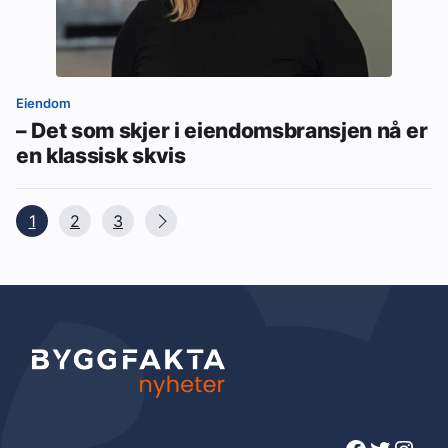
Eiendom
– Det som skjer i eiendomsbransjen nå er
en klassisk skvis
1
2
3