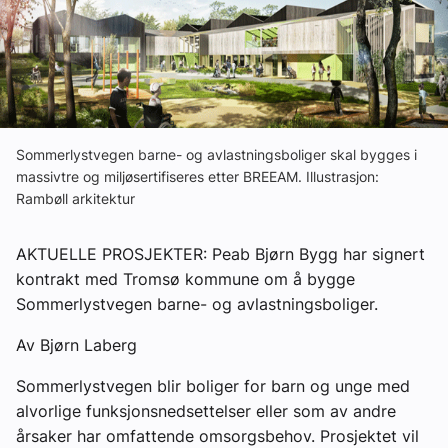
Ledige stillinger
eBlad
Aktivitetskalender
Sommerlystvegen barne- og avlastningsboliger skal bygges i
massivtre og miljøsertifiseres etter BREEAM. Illustrasjon:
Rambøll arkitektur
Bransjekommentar
AKTUELLE PROSJEKTER: Peab Bjørn Bygg har signert
Nyheter
kontrakt med Tromsø kommune om å bygge
Sommerlystvegen barne- og avlastningsboliger.
Aktuelle prosjekter
Av Bjørn Laberg
Sommerlystvegen blir boliger for barn og unge med
alvorlige funksjonsnedsettelser eller som av andre
årsaker har omfattende omsorgsbehov. Prosjektet vil