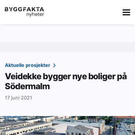
Kategorier
Jobbmarkedet
eBlad
Annonsere i Byg
Om oss
Redaksjonen
Aktuelle prosjekter
Veidekke bygger nye boliger på
Om Byggfakta
Södermalm
Annonsere
17 juni 2021
Abonnere
Kontakt oss
Tips oss