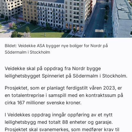
Ledige stillinger
eBlad
Aktivitetskalender
Bildet: Veidekke ASA bygger nye boliger for Nordr på
Södermalm i Stockholm
Bransjekommentar
Veidekke skal på oppdrag fra Nordr bygge
leilighetsbygget Spinneriet på Södermalm i Stockholm.
Nyheter
Prosjektet, som er planlagt ferdigstilt våren 2023, er
Aktuelle prosjekter
en totalentreprise i samspill med en kontraktssum på
cirka 167 millioner svenske kroner.
I Veidekkes oppdrag inngår oppføring av et nytt
leilighetsbygg med totalt 88 enheter og garasje.
Prosjektet skal svanemerkes, som medfører krav til