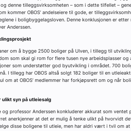
 og denne tilleggsvirksomheten – som i dette tilfellet – gen
om kommer OBOS’ andelseiere til gode, er tilleggsvirksom
 reglene i boligbyggelagsloven. Denne konklusjonen er etter 
iver Anderssen.
klingsprosjekt
ner om å bygge 2500 boliger på Ulven, i tillegg til utviklin
om som skal gi rom for flere tusen nye arbeidsplasser og
joner som understøtter god byutvikling i området. 700 boli
nå. I tillegg har OBOS altså solgt 182 boliger til en utleieak
sul om at OBOS’ medlemmer har forkjøpsrett om og når bol
ulikt syn på utleiesalg
e og professor Anderssen konkluderer akkurat som ventet 
ret anerkjenner at det er mulig å tenke ulikt på hvorvidt det
ge disse boligene til utleie, men har aldri vært i tvil om at