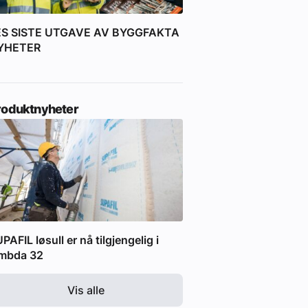
ES SISTE UTGAVE AV BYGGFAKTA
YHETER
roduktnyheter
PAFIL løsull er nå tilgjengelig i
ambda 32
Vis alle