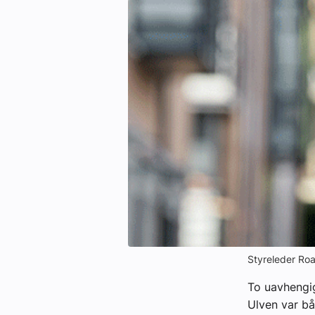
eBlad
Aktivitetskalender
Bransjekommentar
Nyheter
Aktuelle prosjekter
Styreleder Roa
To uavhengig
Ulven var bå