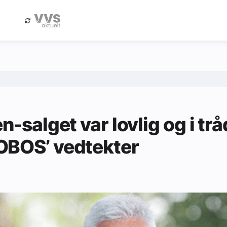
eBlad
Annonsere i Byggfakta Nyheter
n-salget var lovlig og i trå
OBOS’ vedtekter