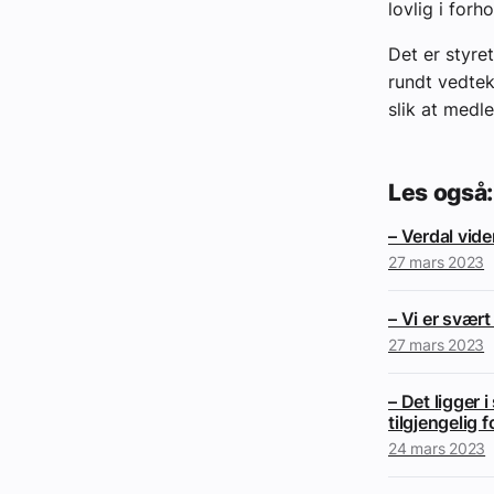
lovlig i forh
Det er styre
rundt vedtek
slik at medl
Les også:
– Verdal vid
27 mars 2023
– Vi er svært
27 mars 2023
– Det ligger 
tilgjengelig f
24 mars 2023