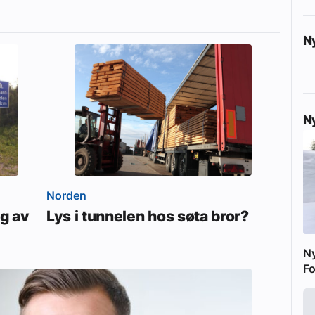
N
N
Norden
ng av
Lys i tunnelen hos søta bror?
N
Fo