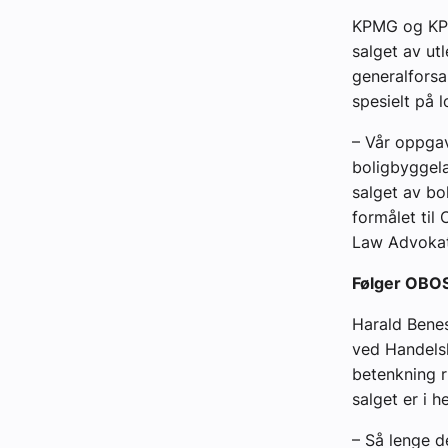
KPMG og KPM
salget av ut
generalforsa
spesielt på 
– Vår oppga
boligbyggela
salget av bo
formålet til
Law Advokatf
Følger OBO
Harald Benes
ved Handelsh
betenkning 
salget er i 
– Så lenge d