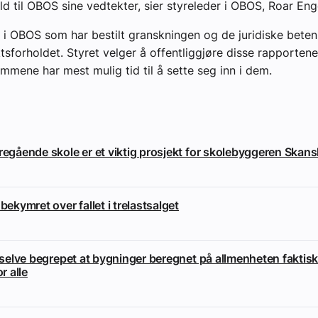
old til OBOS sine vedtekter, sier styreleder i OBOS, Roar Eng
t i OBOS som har bestilt granskningen og de juridiske bete
tsforholdet. Styret velger å offentliggjøre disse rapportene
emmene har mest mulig tid til å sette seg inn i dem.
eregående skole er et viktig prosjekt for skolebyggeren Skan
 bekymret over fallet i trelastsalget
i selve begrepet at bygninger beregnet på allmenheten faktisk
or alle