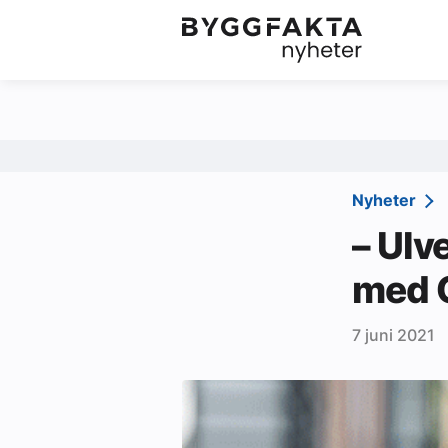
Kategorier
Jobbmarkedet
Om oss
Redaksjonen
Nyheter
Om Byggfakta
– Ulve
Annonsere
med 
Abonnere
7 juni 2021
Kontakt oss
Tips oss
Ledige stillinger