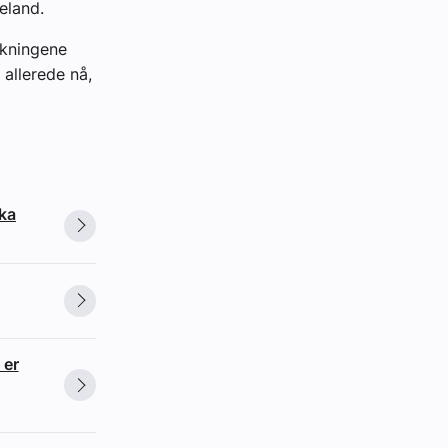
eland.
nkningene
 allerede nå,
ska
 er