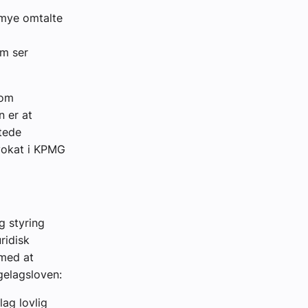
mye omtalte
om ser
 om
 er at
stede
dvokat i KPMG
g styring
ridisk
 med at
gelagsloven:
lag lovlig