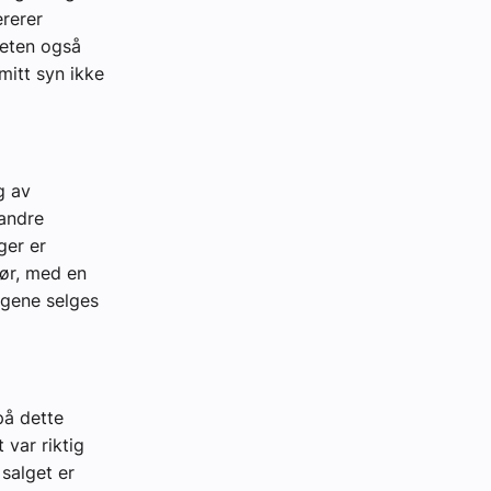
ererer
heten også
mitt syn ikke
g av
 andre
ger er
tør, med en
igene selges
på dette
 var riktig
 salget er