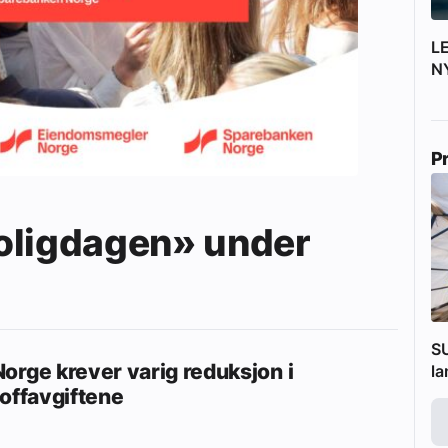
L
N
P
oligdagen» under
SU
orge krever varig reduksjon i
l
toffavgiftene