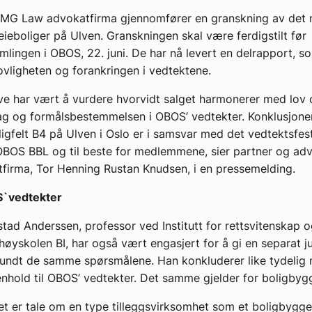
G Law advokatfirma gjennomfører en granskning av det 
leieboliger på Ulven. Granskningen skal være ferdigstilt før
mlingen i OBOS, 22. juni. De har nå levert en delrapport, s
lovligheten og forankringen i vedtektene.
ve har vært å vurdere hvorvidt salget harmonerer med lov
g og formålsbestemmelsen i OBOS’ vedtekter. Konklusjonen
ligfelt B4 på Ulven i Oslo er i samsvar med det vedtektsfe
 OBOS BBL og til beste for medlemmene, sier partner og a
irma, Tor Henning Rustan Knudsen, i en pressemelding.
S`vedtekter
tad Anderssen, professor ved Institutt for rettsvitenskap o
øyskolen BI, har også vært engasjert for å gi en separat ju
rundt de samme spørsmålene. Han konkluderer like tydelig
henhold til OBOS’ vedtekter. Det samme gjelder for boligbyg
et er tale om en type tilleggsvirksomhet som et boligbygge