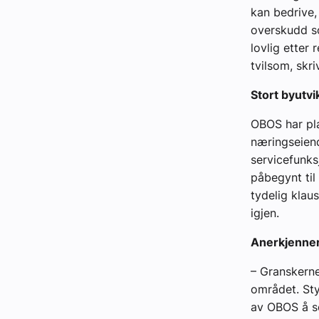
kan bedrive,
overskudd s
lovlig etter
tvilsom, skr
Stort byutvi
OBOS har pla
næringseiend
servicefunks
påbegynt til 
tydelig klau
igjen.
Anerkjenner 
– Granskern
området. Sty
av OBOS å sel