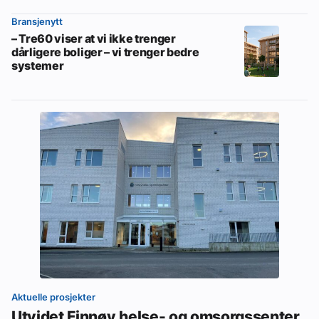
Bransjenytt
– Tre60 viser at vi ikke trenger
dårligere boliger – vi trenger bedre
systemer
Aktuelle prosjekter
Utvidet Finnøy helse- og omsorgssenter