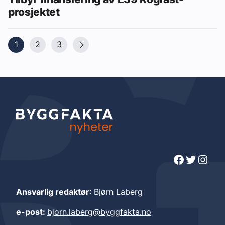
prosjektet
1
2
3
Facebook
Twitter
Instagram
Ansvarlig redaktør
: Bjørn Laberg
e-post:
bjorn.laberg@byggfakta.no