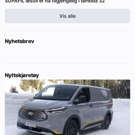
SUPAFIL løsull er nå tilgjengelig i lambda 32
Vis alle
Nyhetsbrev
Nyttekjøretøy