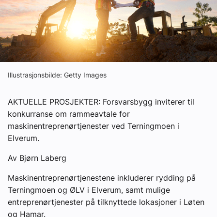
Ledige stillinger
eBlad
Aktivitetskalender
Illustrasjonsbilde: Getty Images
Bransjekommentar
AKTUELLE PROSJEKTER: Forsvarsbygg inviterer til
konkurranse om rammeavtale for
maskinentreprenørtjenester ved Terningmoen i
Nyheter
Elverum.
Aktuelle prosjekter
Av Bjørn Laberg
Maskinentreprenørtjenestene inkluderer rydding på
Terningmoen og ØLV i Elverum, samt mulige
entreprenørtjenester på tilknyttede lokasjoner i Løten
og Hamar.