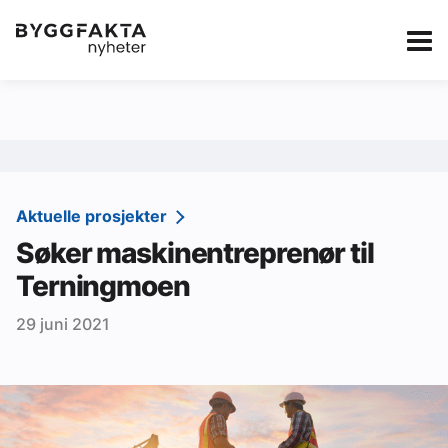
Kategorier
Jobbmarkedet
eBlad
Annonsere i Byg
Om oss
Redaksjonen
Aktuelle prosjekter
Søker maskinentreprenør til
Om Byggfakta
Terningmoen
Annonsere
29 juni 2021
Abonnere
Kontakt oss
Tips oss