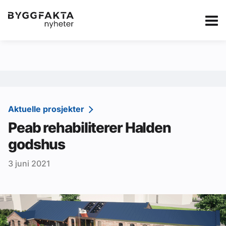
Kategorier
Jobbmarkedet
eBlad
Annonsere i Byg
Om oss
Redaksjonen
Aktuelle prosjekter
Peab rehabiliterer Halden
Om Byggfakta
godshus
Annonsere
3 juni 2021
Abonnere
Kontakt oss
Tips oss