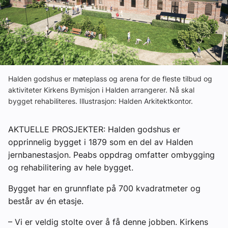
Ledige stillinger
eBlad
Aktivitetskalender
Halden godshus er møteplass og arena for de fleste tilbud og
aktiviteter Kirkens Bymisjon i Halden arrangerer. Nå skal
bygget rehabiliteres. Illustrasjon: Halden Arkitektkontor.
Bransjekommentar
AKTUELLE PROSJEKTER: Halden godshus er
Nyheter
opprinnelig bygget i 1879 som en del av Halden
jernbanestasjon. Peabs oppdrag omfatter ombygging
Aktuelle prosjekter
og rehabilitering av hele bygget.
Bygget har en grunnflate på 700 kvadratmeter og
består av én etasje.
– Vi er veldig stolte over å få denne jobben. Kirkens