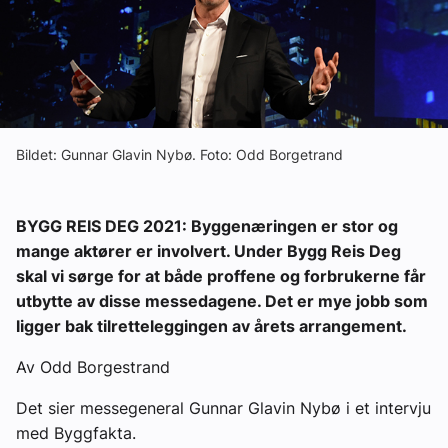
Ledige stillinger
eBlad
Aktivitetskalender
Bildet: Gunnar Glavin Nybø. Foto: Odd Borgetrand
Bransjekommentar
BYGG REIS DEG 2021: Byggenæringen er stor og
mange aktører er involvert. Under Bygg Reis Deg
Nyheter
skal vi sørge for at både proffene og forbrukerne får
utbytte av disse messedagene. Det er mye jobb som
Aktuelle prosjekter
ligger bak tilretteleggingen av årets arrangement.
Av Odd Borgestrand
Det sier messegeneral Gunnar Glavin Nybø i et intervju
med Byggfakta.