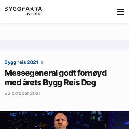
Kategorier
Jobbmarkedet
eBlad
Annonsere i Byg
Om oss
Redaksjonen
Bygg reis 2021
Messegeneral godt fornøyd
Om Byggfakta
med årets Bygg Reis Deg
Annonsere
22 oktober 2021
Abonnere
Kontakt oss
Tips oss