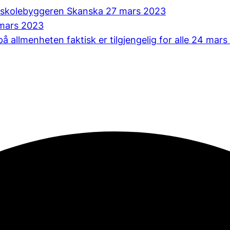
or skolebyggeren Skanska
27 mars 2023
mars 2023
å allmenheten faktisk er tilgjengelig for alle
24 mars