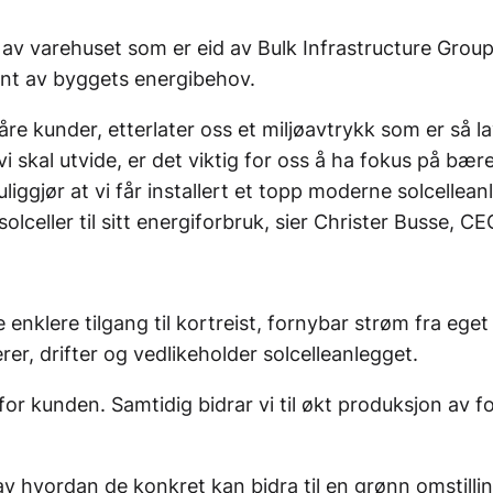
av varehuset som er eid av Bulk Infrastructure Group 
ent av byggets energibehov.
åre kunder, etterlater oss et miljøavtrykk som er så 
 vi skal utvide, er det viktig for oss å ha fokus på b
ggjør at vi får installert et topp moderne solcellean
lceller til sitt energiforbruk, sier Christer Busse, 
 enklere tilgang til kortreist, fornybar strøm fra ege
rer, drifter og vedlikeholder solcelleanlegget.
for kunden. Samtidig bidrar vi til økt produksjon av 
av hvordan de konkret kan bidra til en grønn omstillin