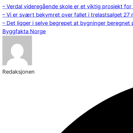
– Verdal videregående skole er et viktig prosjekt f
– Vi er svært bekymret over fallet i trelastsalget
27 
– Det ligger i selve begrepet at bygninger beregnet p
Byggfakta Norge
Redaksjonen