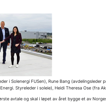
leder i Solenergi FUSen), Rune Bang (avdelingsleder p
ergi. Styreleder i soleie), Heidi Theresa Ose (fra A
ørste avtale og skal i løpet av året bygge et av Norg