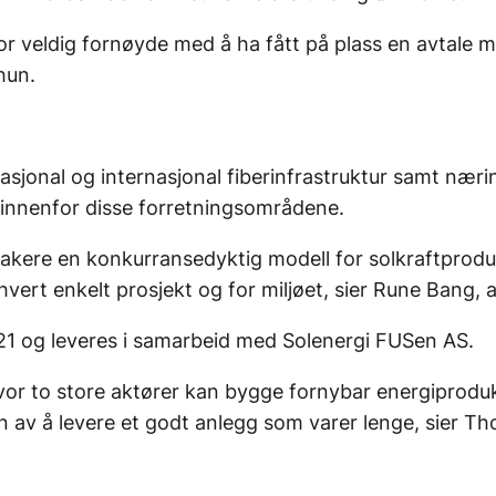
erfor veldig fornøyde med å ha fått på plass en avta
hun.
nasjonal og internasjonal fiberinfrastruktur samt nær
er innenfor disse forretningsområdene.
etakere en konkurransedyktig modell for solkraftproduk
 hvert enkelt prosjekt og for miljøet, sier Rune Bang, 
2021 og leveres i samarbeid med Solenergi FUSen AS.
or to store aktører kan bygge fornybar energiproduks
 av å levere et godt anlegg som varer lenge, sier Tho