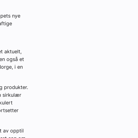
apets nye
aftige
t aktuelt,
men også et
Norge, i en
g produkter.
n sirkulær
kulert
rtsetter
t av opptil