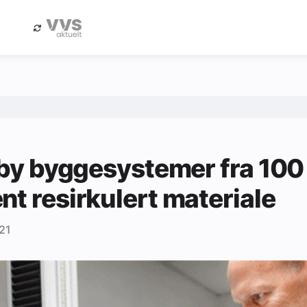
eBlad
Annonsere i Byggfakta Nyheter
ilby byggesystemer fra 100
nt resirkulert materiale
21