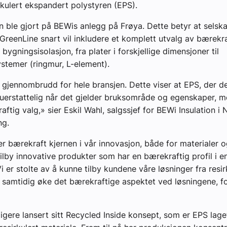
rkulert ekspandert polystyren (EPS).
 ble gjort på BEWis anlegg på Frøya. Dette betyr at selsk
 GreenLine snart vil inkludere et komplett utvalg av bærekr
 bygningsisolasjon, fra plater i forskjellige dimensjoner til
temer (ringmur, L-element).
t gjennombrudd for hele bransjen. Dette viser at EPS, der de
 uerstattelig når det gjelder bruksområde og egenskaper, 
tig valg,» sier Eskil Wahl, salgssjef for BEWi Insulation i 
ng.
r bærekraft kjernen i vår innovasjon, både for materialer o
tilby innovative produkter som har en bærekraftig profil i e
i er stolte av å kunne tilby kundene våre løsninger fra resir
 samtidig øke det bærekraftige aspektet ved løsningene, fo
ligere lansert sitt Recycled Inside konsept, som er EPS lage