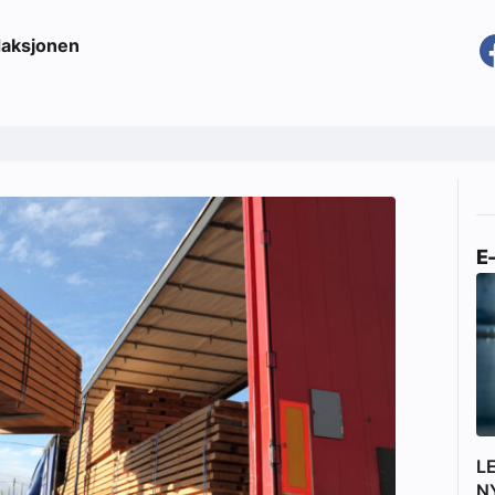
aksjonen
E
L
N