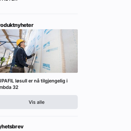
roduktnyheter
PAFIL løsull er nå tilgjengelig i
ambda 32
Vis alle
yhetsbrev