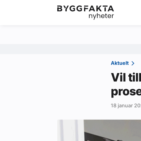
Kategorier
Jobbmarkedet
Om oss
Redaksjonen
Aktuelt
Om Byggfakta
Vil t
Annonsere
prose
Abonnere
18 januar 20
Kontakt oss
Tips oss
Ledige stillinger