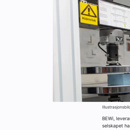
eBlad
Aktivitetskalender
Bransjekommentar
Nyheter
Aktuelle prosjekter
Illustrasjonsbi
BEWi, levera
selskapet ha