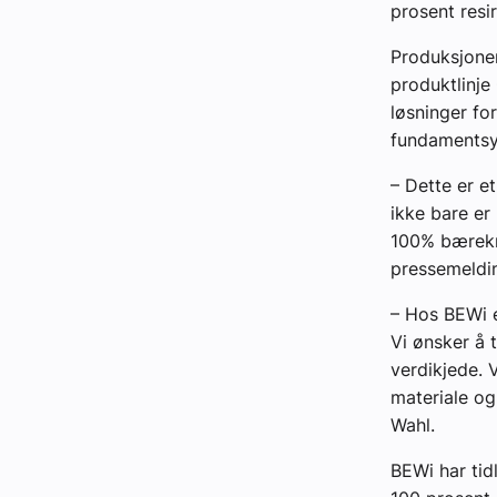
prosent resi
Produksjonen
produktlinje
løsninger for
fundamentsys
– Dette er e
ikke bare er
100% bærekraf
pressemeldi
– Hos BEWi e
Vi ønsker å 
verdikjede. V
materiale og
Wahl.
BEWi har tid