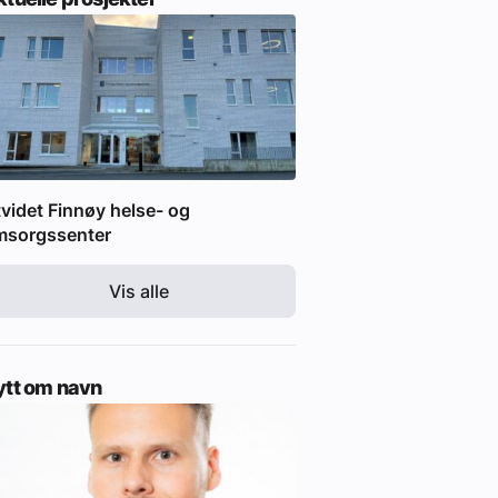
videt Finnøy helse- og
msorgssenter
Vis alle
ytt om navn