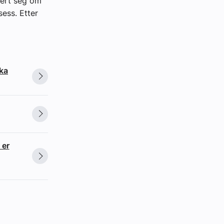
rert seg om
sess. Etter
ska
 er