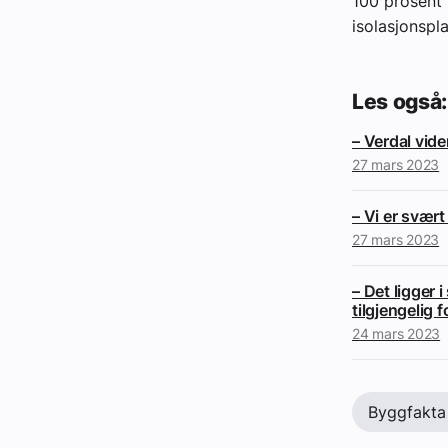
100 prosent 
isolasjonspl
Les også:
– Verdal vid
27 mars 2023
– Vi er svært
27 mars 2023
– Det ligger 
tilgjengelig f
24 mars 2023
Byggfakta