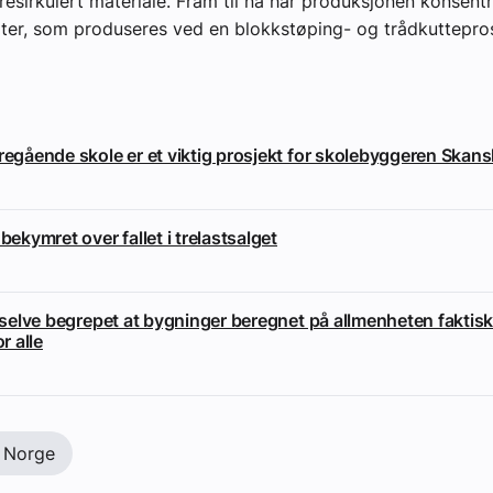
resirkulert materiale. Fram til nå har produksjonen konsent
ater, som produseres ved en blokkstøping- og trådkuttepro
eregående skole er et viktig prosjekt for skolebyggeren Skan
 bekymret over fallet i trelastsalget
i selve begrepet at bygninger beregnet på allmenheten faktisk
or alle
 Norge