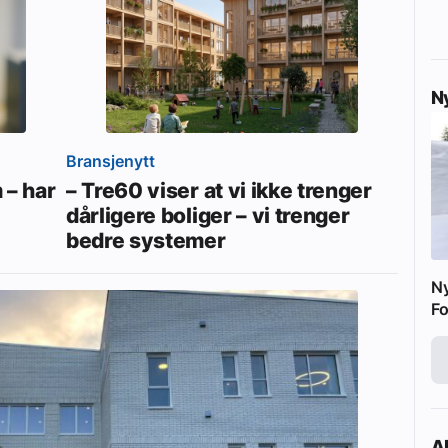
N
Bransjenytt
 – har
– Tre60 viser at vi ikke trenger
dårligere boliger – vi trenger
bedre systemer
N
Fo
Ak