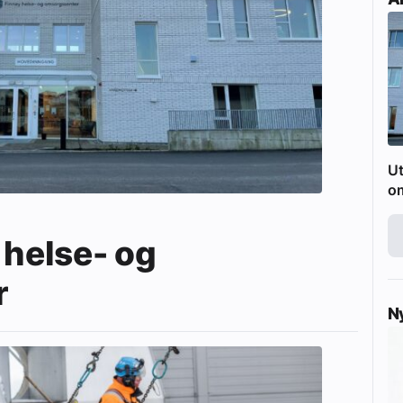
Ut
o
 helse- og
r
N