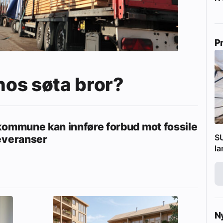
P
 hos søta bror?
kommune kan innføre forbud mot fossile
SU
everanser
l
N