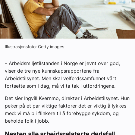
Ledige stillinger
eBlad
Aktivitetskalender
Illustrasjonsfoto: Getty images
Bransjekommentar
– Arbeidsmiljøtilstanden i Norge er jevnt over god,
viser de tre nye kunnskapsrapportene fra
Arbeidstilsynet. Men skal velferdssamfunnet vårt
Nyheter
fortsette som i dag, må vi ta tak i utfordringene.
Aktuelle prosjekter
Det sier Ingvill Kvernmo, direktør i Arbeidstilsynet. Hun
peker på et par viktige faktorer det er viktig å lykkes
med: vi må bli flinkere til å forebygge sykdom, og
beholde folk i jobb.
Nesten alle arbeidsrelaterte dødsfall