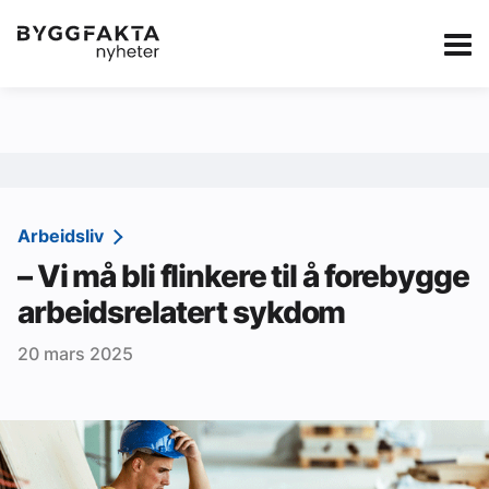
Kategorier
Jobbmarkedet
eBlad
Annonsere i Byg
Om oss
Redaksjonen
Arbeidsliv
– Vi må bli flinkere til å forebygge
Om Byggfakta
arbeidsrelatert sykdom
Annonsere
20 mars 2025
Abonnere
Kontakt oss
Tips oss