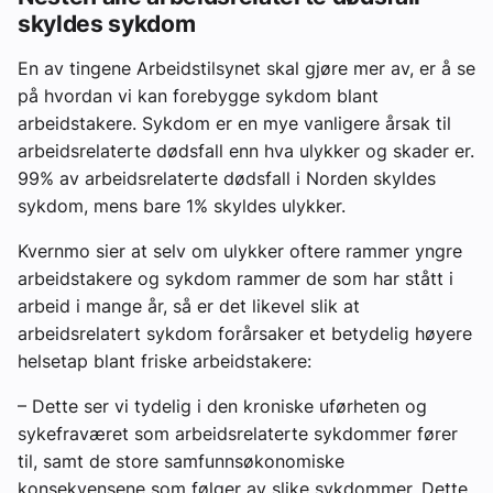
skyldes sykdom
En av tingene Arbeidstilsynet skal gjøre mer av, er å se
på hvordan vi kan forebygge sykdom blant
arbeidstakere. Sykdom er en mye vanligere årsak til
arbeidsrelaterte dødsfall enn hva ulykker og skader er.
99% av arbeidsrelaterte dødsfall i Norden skyldes
sykdom, mens bare 1% skyldes ulykker.
Kvernmo sier at selv om ulykker oftere rammer yngre
arbeidstakere og sykdom rammer de som har stått i
arbeid i mange år, så er det likevel slik at
arbeidsrelatert sykdom forårsaker et betydelig høyere
helsetap blant friske arbeidstakere:
– Dette ser vi tydelig i den kroniske uførheten og
sykefraværet som arbeidsrelaterte sykdommer fører
til, samt de store samfunnsøkonomiske
konsekvensene som følger av slike sykdommer. Dette