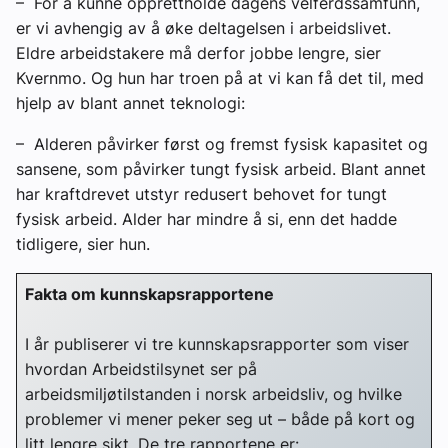
– For å kunne opprettholde dagens velferdssamfunn,
er vi avhengig av å øke deltagelsen i arbeidslivet.
Eldre arbeidstakere må derfor jobbe lengre, sier
Kvernmo. Og hun har troen på at vi kan få det til, med
hjelp av blant annet teknologi:
– Alderen påvirker først og fremst fysisk kapasitet og
sansene, som påvirker tungt fysisk arbeid. Blant annet
har kraftdrevet utstyr redusert behovet for tungt
fysisk arbeid. Alder har mindre å si, enn det hadde
tidligere, sier hun.
Fakta om kunnskapsrapportene
I år publiserer vi tre kunnskapsrapporter som viser
hvordan Arbeidstilsynet ser på
arbeidsmiljøtilstanden i norsk arbeidsliv, og hvilke
problemer vi mener peker seg ut – både på kort og
litt lengre sikt. De tre rapportene er: