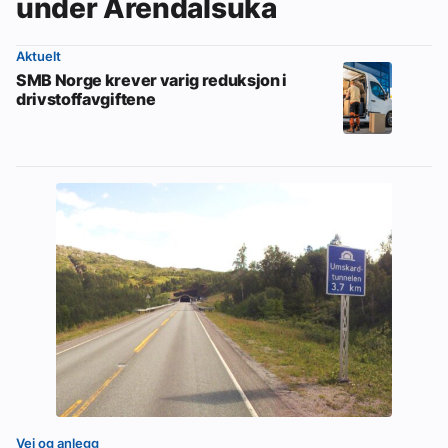
under Arendalsuka
Aktuelt
SMB Norge krever varig reduksjon i
drivstoffavgiftene
Vei og anlegg