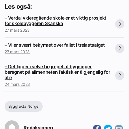
Les også:
– Verdal videregående skole er et viktig prosjekt
for skolebyggeren Skanska
27 mars 2023
– Vi er svært bekymret over fallet i trelastsalget
27 mars 2023
– Det ligger i selve begrepet at bygninger
beregnet på allmenheten faktisk er tilgjengelig for
alle
24 mars 2023
Byggfakta Norge
Redaksjonen