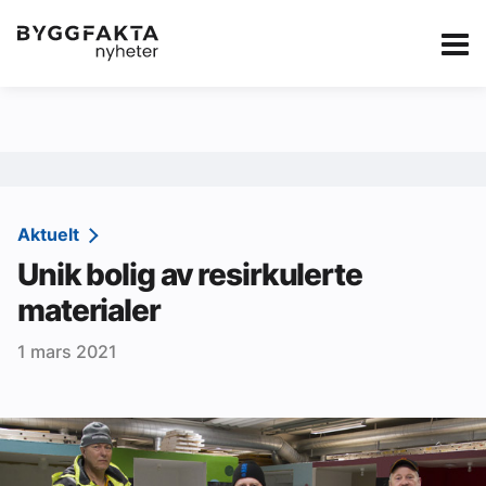
Kategorier
Jobbmarkedet
eBlad
Annonsere i Byg
Om oss
Redaksjonen
Aktuelt
Unik bolig av resirkulerte
Om Byggfakta
materialer
Annonsere
1 mars 2021
Abonnere
Kontakt oss
Tips oss