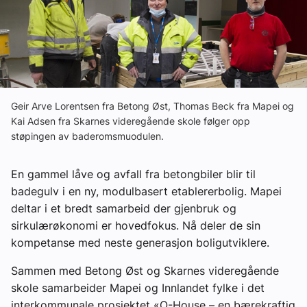
Ledige stillinger
eBlad
Aktivitetskalender
Geir Arve Lorentsen fra Betong Øst, Thomas Beck fra Mapei og
Kai Adsen fra Skarnes videregående skole følger opp
støpingen av baderomsmuodulen.
Bransjekommentar
En gammel låve og avfall fra betongbiler blir til
Nyheter
badegulv i en ny, modulbasert etablererbolig. Mapei
deltar i et bredt samarbeid der gjenbruk og
Aktuelle prosjekter
sirkulærøkonomi er hovedfokus. Nå deler de sin
kompetanse med neste generasjon boligutviklere.
Sammen med Betong Øst og Skarnes videregående
skole samarbeider Mapei og Innlandet fylke i det
interkommunale prosjektet «O-House – en bærekraftig