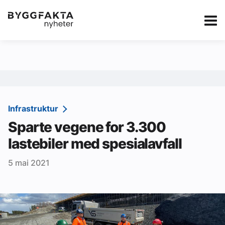
Kategorier
Jobbmarkedet
eBlad
Annonsere i Byg
Om oss
Redaksjonen
Infrastruktur
Sparte vegene for 3.300
Om Byggfakta
lastebiler med spesialavfall
Annonsere
5 mai 2021
Abonnere
Kontakt oss
Tips oss