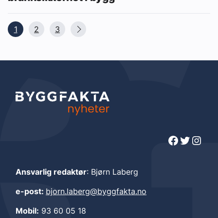
1
2
3
Facebook
Twitter
Instagram
Ansvarlig redaktør
: Bjørn Laberg
e-post:
bjorn.laberg@byggfakta.no
Mobil:
93 60 05 18