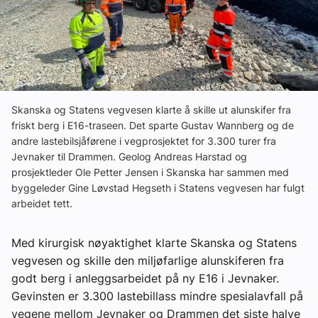
Ledige stillinger
eBlad
Aktivitetskalender
Skanska og Statens vegvesen klarte å skille ut alunskifer fra
friskt berg i E16-traseen. Det sparte Gustav Wannberg og de
andre lastebilsjåførene i vegprosjektet for 3.300 turer fra
Bransjekommentar
Jevnaker til Drammen. Geolog Andreas Harstad og
prosjektleder Ole Petter Jensen i Skanska har sammen med
Nyheter
byggeleder Gine Løvstad Hegseth i Statens vegvesen har fulgt
arbeidet tett.
Aktuelle prosjekter
Med kirurgisk nøyaktighet klarte Skanska og Statens
vegvesen og skille den miljøfarlige alunskiferen fra
godt berg i anleggsarbeidet på ny E16 i Jevnaker.
Gevinsten er 3.300 lastebillass mindre spesialavfall på
vegene mellom Jevnaker og Drammen det siste halve