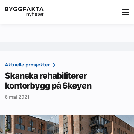
Kategorier
Jobbmarkedet
eBlad
Annonsere i Byg
Om oss
Redaksjonen
Aktuelle prosjekter
Skanska rehabiliterer
Om Byggfakta
kontorbygg på Skøyen
Annonsere
6 mai 2021
Abonnere
Kontakt oss
Tips oss