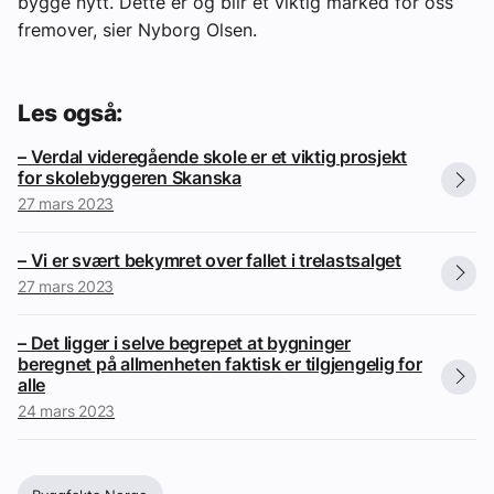
bygge nytt. Dette er og blir et viktig marked for oss
fremover, sier Nyborg Olsen.
Les også:
– Verdal videregående skole er et viktig prosjekt
for skolebyggeren Skanska
27 mars 2023
– Vi er svært bekymret over fallet i trelastsalget
27 mars 2023
– Det ligger i selve begrepet at bygninger
beregnet på allmenheten faktisk er tilgjengelig for
alle
24 mars 2023