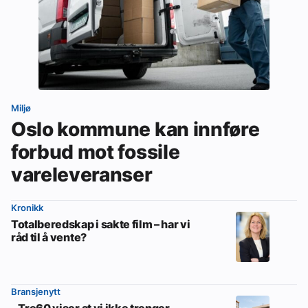
Miljø
Oslo kommune kan innføre
forbud mot fossile
vareleveranser
Kronikk
Totalberedskap i sakte film – har vi
råd til å vente?
Bransjenytt
– Tre60 viser at vi ikke trenger