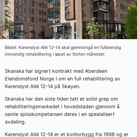
Ledige stillinger
eBlad
Aktivitetskalender
Bildet: Karenslyst Allé 12-14 skal gjennomgå en fullstendig
innvendig rehabilitering i løpet av fjorten måneder.
Bransjekommentar
Skanska har signert kontrakt med Aberdeen
Eiendomsfond Norge I om en full rehabilitering av
Nyheter
Karenslyst Allé 12-14 på Skøyen.
Aktuelle prosjekter
Skanska har den siste tiden tatt et solid grep om
rehabiliteringsmarkedet i hovedstaden gjennom å
samle spisskompetansen deres i en spesialisert
avdeling.
Karenslyst Allé 12-14 er et kontorbygg fra 1998 og er