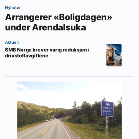
Nyheter
Arrangerer «Boligdagen»
under Arendalsuka
Aktuelt
SMB Norge krever varig reduksjon i
drivstoffavgiftene