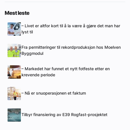
Mest leste
– Livet er altfor kort til å la være å gjøre det man har
lyst til
Fra permitteringer til rekordproduksjon hos Moelven
Byggmodul
– Markedet har funnet et nytt fotfeste etter en
krevende periode
– Nå er snuoperasjonen et faktum
Tilbyr finansiering av E39 Rogfast-prosjektet