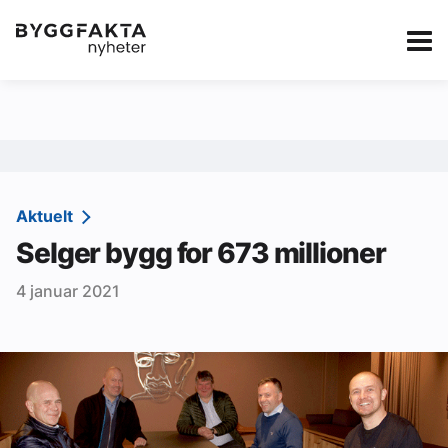
Kategorier
Jobbmarkedet
eBlad
Annonsere i Byg
Om oss
Redaksjonen
Aktuelt
Selger bygg for 673 millioner
Om Byggfakta
4 januar 2021
Annonsere
Abonnere
Kontakt oss
Tips oss