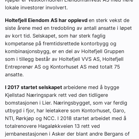
lokale investorer involvert.
Holtefjell Eiendom AS har opplevd
en sterk vekst de
siste årene med en tredobling av antall ansatte i løpet
av kort tid. Selskapet, som har sterk faglig
kompetanse på fremtidsrettede kontorbygg og
kombinasjonsbygg, er en del av Holtefjell Gruppen
som i tillegg består av Holtefjell VVS AS, Holtefjell
Entreprenør AS og Kontorhuset AS med totalt 75
ansatte.
I 2017 startet selskapet
arbeidene med å bygge
Kjellstad Næringspark rett ved den tidligere
bomstasjonen i Lier. Næringsbygget, som var ferdig
utbygd i fjor, har leietakere som Kontorhuset, Garo,
NTI, Rørkjøp og NCC. I 2018 startet arbeidet med å
totalrenovere Hagaløkkveien 13 rett ved
jernbanestasjonen i Asker der blant andre Bergans of