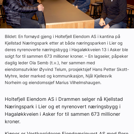
Ledige stillinger
eBlad
Bildet: En fornøyd gjeng i Holtefjell Eiendom AS i kantina på
Aktivitetskalender
Kjellstad Næringspark etter at både næringsparken i Lier og
deres nyrenoverte næringsbygg i Hagaløkkveien 13 i Asker ble
solgt for til sammen 673 millioner kroner. – En lagseier, påpeker
Bransjekommentar
daglig leder Ola Semb (t.v.), her sammen med
eiendomsutvikler Øyvind Telum, prosjektsjef Hans Petter Skott-
Myhre, leder marked og kommunikasjon, Njål Kjellesvik
Nyheter
Norheim og eiendomssjef Marius Vilhelmshaugen.
Aktuelle prosjekter
Holtefjell Eiendom AS i Drammen selger nå Kjellstad
Næringspark i Lier og et nyrenovert næringsbygg i
Hagaløkkveien i Asker for til sammen 673 millioner
kroner.
Kjøper er Vestkorridoren Eiendomsinvest AS med flere