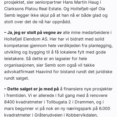
prosjektet, sier seniorpartner Hans Martin Haug i
Clarksons Platou Real Estate. Og Holtefjell-sjef Ola
Semb legger ikke skjul på at han nå er både glad og
stolt over det de nå har oppnådd.
– Ja, jeg er stolt på vegne av
alle mine medarbeidere i
Holtefjell Eiendom AS. Her har vi bidratt med solid
kompetanse gjennom hele verdikjeden fra planlegging,
utvikling og bygging til å få lokalene fylt med gode
leietakere. Så dette er en lagseier for hele
organisasjonen, sier Semb som også vil takke
advokatfirmaet Haavind for bistand rundt det juridiske
rundt salget.
– Dette salget er jo med på
å finansiere nye prosjekter
i fremtiden. Vi er allerede i full gang med å renovere
8400 kvadratmeter i Tollbugata 2 i Drammen, og i
mars begynner vi på nok en ny næringspark på 6.000
kvadratmeter i Gråterudveien i Kobbervikdalen,