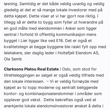
løsning. Samtidig er det både veldig uvanlig og veldig
gledelig at det er så mange lokale investorer med på
dette kjøpet. Dette viser at vi har gjort noe riktig. I
tillegg så er dette to bygg som fyller ut hverandre på
en god måte med eiendommen i Asker som ligger
sentral i forhold til offentlig kommunikasjon mens
bygget i Lier ligger like ved E18. Det er også et
kvalitetstegn at begge byggene ble raskt fylt opp med
leietakere, sier daglig leder i Holtefjell Eiendom AS,
Ola Semb
Clarksons Platou Real Estate
i Oslo, som stod for
tilretteleggingen av salget er også veldig tilfreds med
den lokale interessen. – Vi er veldig fornøyde med
kjøpet av to topp moderne og sentralt beliggende
kontor- og kombinasjonseiendommer i områder som
opplever god vekst. Dette bekreftes også ved at
anerkjente lokale eiendomsinvestorer ønsket å delta i