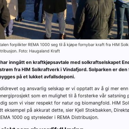
alen forplikter REMA 1000 seg til å kjøpe fornybar kraft fra HIM Solkr
stribusjon. Foto: Haugaland Kraft
ar inngått en kraftkjøpsavtale med solkraftselskapet En
strøm fra HIM Solkraftverk i Vindafjord. Solparken er den 
ygges på et lukket avfallsdeponi.
didrevet og ansvarlig selskap er vi opptatt av å gi mer enn v
nergiprosjekt som en mulighet til å forsterke vår satsning 
idig som vi viser respekt for natur og biomangfold. HIM Sol
dt eksempel på akkurat dette, sier Kjell Stokbakken, Direktø
REMA 1000 og styreleder i REMA Distribusjon.