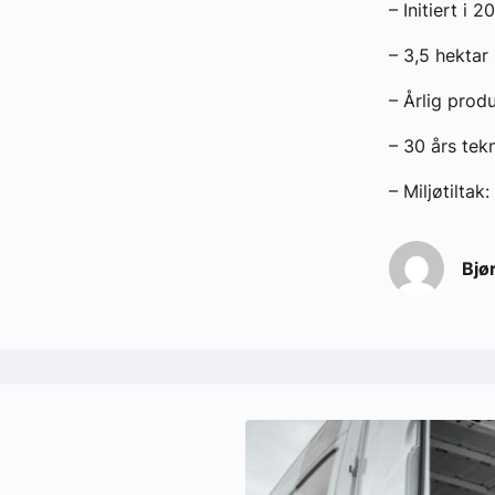
– Initiert i
– 3,5 hektar
– Årlig prod
– 30 års tekn
– Miljøtiltak
Bjø