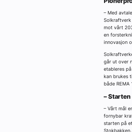
Pionerpro
– Med avtale
Solkraftverk
mot vårt 203
en forsterkn
innovasjon o
Solkraftverk
går ut over 
etableres på
kan brukes ti
både REMA 1
– Starte
– Vårt mål e
fornybar kra
starten på e
Stokbakken.