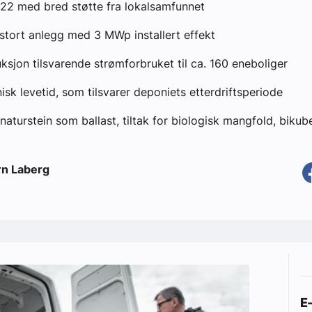
 2022 med bred støtte fra lokalsamfunnet
 stort anlegg med 3 MWp installert effekt
uksjon tilsvarende strømforbruket til ca. 160 eneboliger
isk levetid, som tilsvarer deponiets etterdriftsperiode
: naturstein som ballast, tiltak for biologisk mangfold, bikub
rn Laberg
E