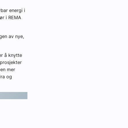
bar energi i
tør i REMA
gen av nye,
er å knytte
 prosjekter
 en mer
dra og