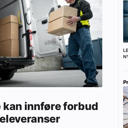
L
N
P
kan innføre forbud
releveranser