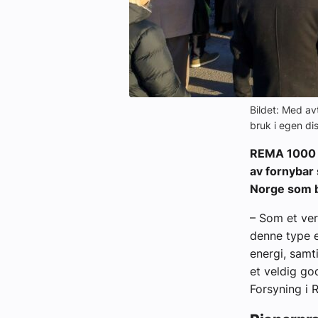
Bildet: Med avt
bruk i egen di
REMA 1000 h
av fornybar 
Norge som b
– Som et ver
denne type e
energi, samt
et veldig go
Forsyning i 