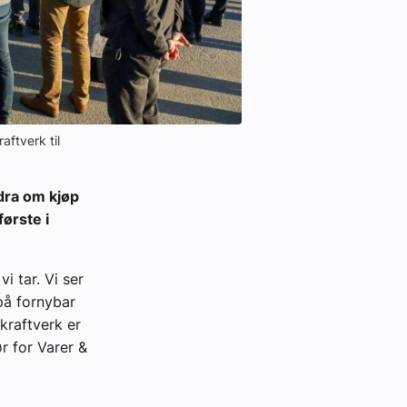
aftverk til
dra om kjøp
første i
i tar. Vi ser
på fornybar
kraftverk er
r for Varer &