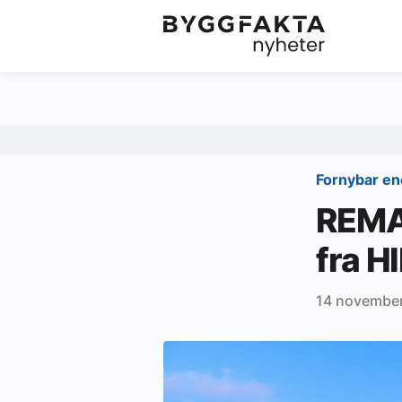
Kategorier
Jobbmarkedet
Om oss
Redaksjonen
Fornybar en
Om Byggfakta
REMA 
Annonsere
fra H
Abonnere
14 novembe
Kontakt oss
Tips oss
Ledige stillinger