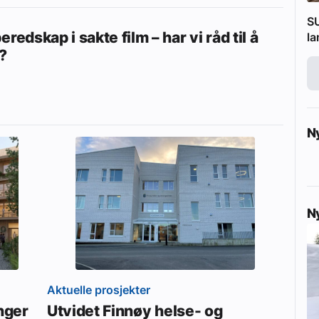
SU
eredskap i sakte film – har vi råd til å
l
?
N
N
Aktuelle prosjekter
enger
Utvidet Finnøy helse- og