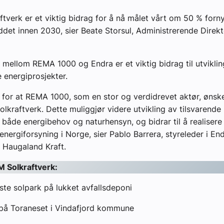
ftverk er et viktig bidrag for å nå målet vårt om 50 % forny
ddet innen 2030, sier Beate Storsul, Administrerende Direk
mellom REMA 1000 og Endra er et viktig bidrag til utviklin
 energiprosjekter.
e for at REMA 1000, som en stor og verdidrevet aktør, ønsk
olkraftverk. Dette muliggjør videre utvikling av tilsvarende
 både energibehov og naturhensyn, og bidrar til å realisere
 energiforsyning i Norge, sier Pablo Barrera, styreleder i En
i Haugaland Kraft.
M Solkraftverk:
ste solpark på lukket avfallsdeponi
 på Toraneset i Vindafjord kommune