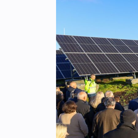
eBlad
Aktivitetskalender
Bransjekommentar
Nyheter
Aktuelle prosjekter