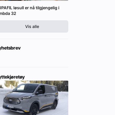
PAFIL løsull er nå tilgjengelig i
ambda 32
Vis alle
yhetsbrev
yttekjøretøy