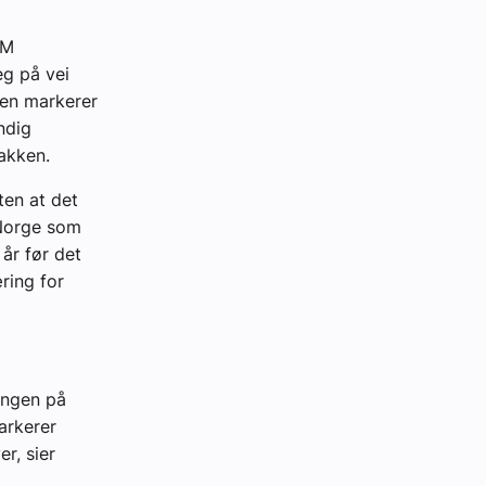
IM
eg på vei
len markerer
ndig
akken.
ten at det
 Norge som
år før det
æring for
ningen på
arkerer
r, sier