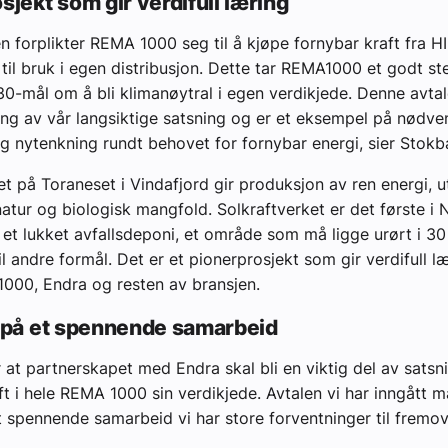
sjekt som gir verdifull læring
n forplikter REMA 1000 seg til å kjøpe fornybar kraft fra H
 til bruk i egen distribusjon. Dette tar REMA1000 et godt st
0-mål om å bli klimanøytral i egen verdikjede. Denne avta
ing av vår langsiktige satsning og er et eksempel på nødve
g nytenkning rundt behovet for fornybar energi, sier Stokb
et på Toraneset i Vindafjord gir produksjon av ren energi, u
natur og biologisk mangfold. Solkraftverket er det første i
 et lukket avfallsdeponi, et område som må ligge urørt i 30 
l andre formål. Det er et pionerprosjekt som gir verdifull l
000, Endra og resten av bransjen.
n på et spennende samarbeid
r at partnerskapet med Endra skal bli en viktig del av sats
ft i hele REMA 1000 sin verdikjede. Avtalen vi har inngått m
t spennende samarbeid vi har store forventninger til fremove