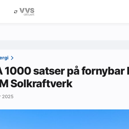
eBlad
Annonsere i Byggfakta Nyheter
ergi
1000 satser på fornybar 
IM Solkraftverk
r 2025