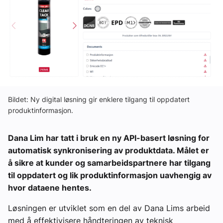
Ledige stillinger
eBlad
Aktivitetskalender
Bildet: Ny digital løsning gir enklere tilgang til oppdatert
Bransjekommentar
produktinformasjon.
Nyheter
Dana Lim har tatt i bruk en ny API-basert løsning for
automatisk synkronisering av produktdata. Målet er
Aktuelle prosjekter
å sikre at kunder og samarbeidspartnere har tilgang
til oppdatert og lik produktinformasjon uavhengig av
hvor dataene hentes.
Løsningen er utviklet som en del av Dana Lims arbeid
med å effektivisere håndteringen av teknisk