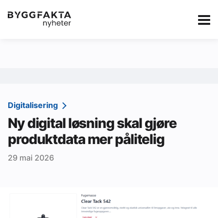
Kategorier
Jobbmarkedet
eBlad
Annonsere i Byg
Om oss
Redaksjonen
Digitalisering
Ny digital løsning skal gjøre
Om Byggfakta
produktdata mer pålitelig
Annonsere
29 mai 2026
Abonnere
Kontakt oss
Tips oss