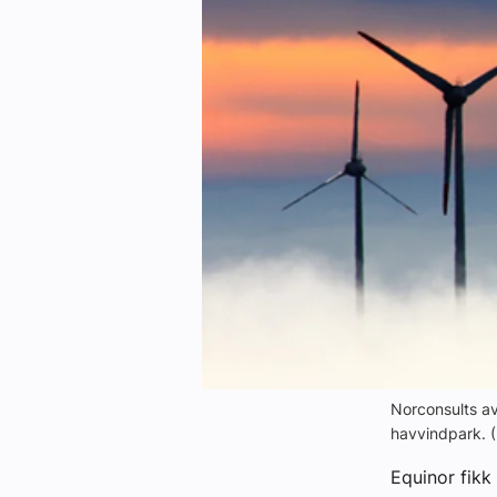
eBlad
Aktivitetskalender
Bransjekommentar
Nyheter
Aktuelle prosjekter
Norconsults av
havvindpark. (
Equinor fikk