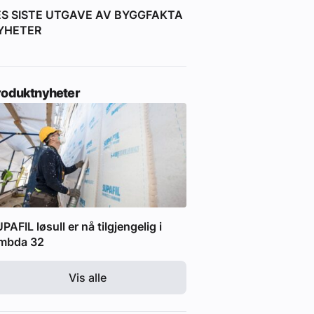
ES SISTE UTGAVE AV BYGGFAKTA
YHETER
roduktnyheter
PAFIL løsull er nå tilgjengelig i
ambda 32
Vis alle