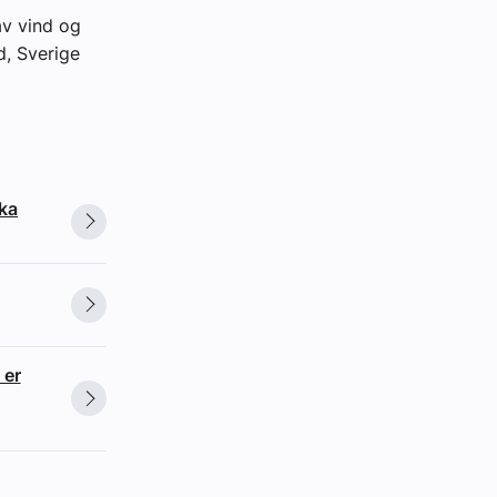
av vind og
d, Sverige
ska
 er