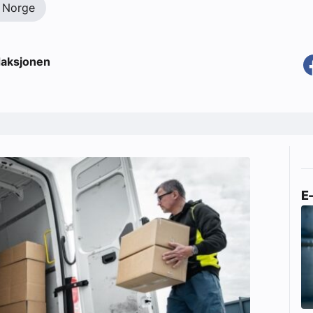
 Norge
aksjonen
E