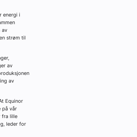
r energi i
 sammen
 av
en strøm til
ger,
ger av
 produksjonen
ring av
At Equinor
e på vår
ra lille
, leder for