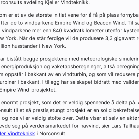
orconsults avdeling Kjeller Vindteknikk.
om er et av de største initiativene for å få på plass fornyba
atter de to vindparkene Empire Wind og Beacon Wind. Til
 vindparkene mer enn 840 kvadratkilometer utenfor kysten
w York. Når de står ferdige vil de produsere 3,3 gigawatt r
llion husstander i New York.
ar bistått begge prosjektene med meteorologiske simulerin
 energiproduksjon og vaketapsberegninger, altså beregnin
m oppstår i bakkant av en vindturbin, og som vil redusere
urbiner i bakkant. I tillegg har selskapet bidratt med valide
Empire Wind-prosjektet.
t enormt prosjekt, som det er veldig spennende å delta på. 
sult til et så prestisjetungt prosjekt er en solid bekreftels
g noe vi er veldig stolte over. Dette viser at selv en aktør f
vde seg på verdensmarkedet for havvind, sier Lars Tallhaug
ller Vindteknikk
i Norconsult.