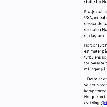
støtte fra N
Prosjektet, s
USA, innbef
dekker de to
delstaten Ne
om lag en mi
Norconsult h
estimater på
turbulens so
for berørte t
målinger på 
– Dette er e
velger Norcon
kompetanse, o
Norge kan he
avdeling
Kje