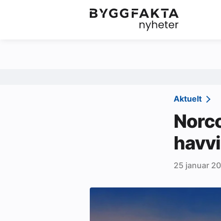
Kategorier
Jobbmarkedet
Om oss
Redaksjonen
Aktuelt
Om Byggfakta
Norco
Annonsere
havvi
Abonnere
25 januar 2
Kontakt oss
Tips oss
Ledige stillinger