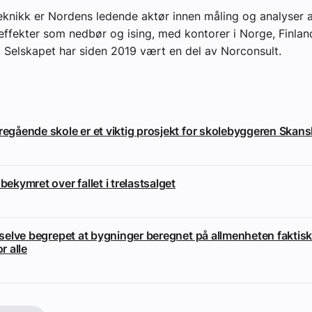
teknikk er Nordens ledende aktør innen måling og analyser 
effekter som nedbør og ising, med kontorer i Norge, Finlan
. Selskapet har siden 2019 vært en del av Norconsult.
eregående skole er et viktig prosjekt for skolebyggeren Skan
 bekymret over fallet i trelastsalget
i selve begrepet at bygninger beregnet på allmenheten faktisk
or alle