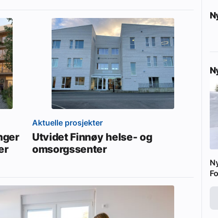
N
N
Aktuelle prosjekter
enger
Utvidet Finnøy helse- og
er
omsorgssenter
N
Fo