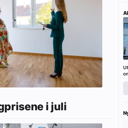
Ak
Ut
o
prisene i juli
N