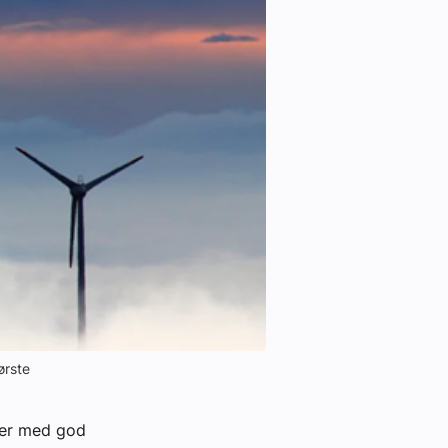
ørste
jer med god