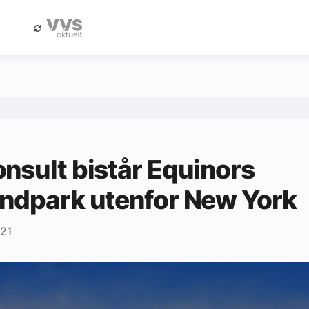
eBlad
Annonsere i Byggfakta Nyheter
nsult bistår Equinors
ndpark utenfor New York
021