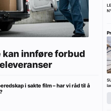
L
N
P
kan innføre forbud
releveranser
SU
eredskap i sakte film – har vi råd til å
l
?