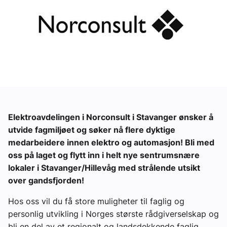
Ledige stillinger
eBlad
Aktivitetskalender
Bransjekommentar
Elektroavdelingen i Norconsult i Stavanger ønsker å
utvide fagmiljøet og søker nå flere dyktige
Nyheter
medarbeidere innen elektro og automasjon! Bli med
oss på laget og flytt inn i helt nye sentrumsnære
Aktuelle prosjekter
lokaler i Stavanger/Hillevåg med strålende utsikt
over gandsfjorden!
Hos oss vil du få store muligheter til faglig og
personlig utvikling i Norges største rådgiverselskap og
bli en del av et regionalt og landsdekkende faglig