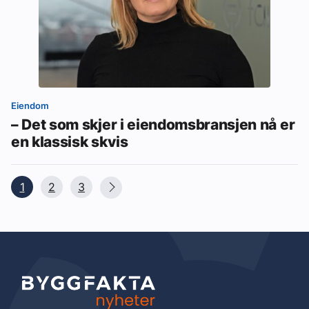
Eiendom
– Det som skjer i eiendomsbransjen nå er
en klassisk skvis
1
2
3