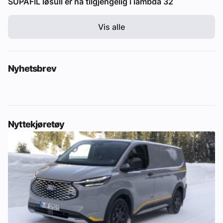
SUPAFIL løsull er nå tilgjengelig i lambda 32
Vis alle
Nyhetsbrev
Nyttekjøretøy