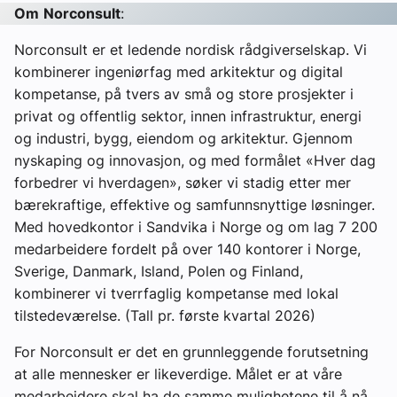
Om
Norconsult
:
Norconsult er et ledende nordisk rådgiverselskap. Vi
kombinerer ingeniørfag med arkitektur og digital
kompetanse, på tvers av små og store prosjekter i
privat og offentlig sektor, innen infrastruktur, energi
og industri, bygg, eiendom og arkitektur. Gjennom
nyskaping og innovasjon, og med formålet «Hver dag
forbedrer vi hverdagen», søker vi stadig etter mer
bærekraftige, effektive og samfunnsnyttige løsninger.
Med hovedkontor i Sandvika i Norge og om lag 7 200
medarbeidere fordelt på over 140 kontorer i Norge,
Sverige, Danmark, Island, Polen og Finland,
kombinerer vi tverrfaglig kompetanse med lokal
tilstedeværelse. (Tall pr. første kvartal 2026)
For Norconsult er det en grunnleggende forutsetning
at alle mennesker er likeverdige. Målet er at våre
medarbeidere skal ha de samme mulighetene til å nå