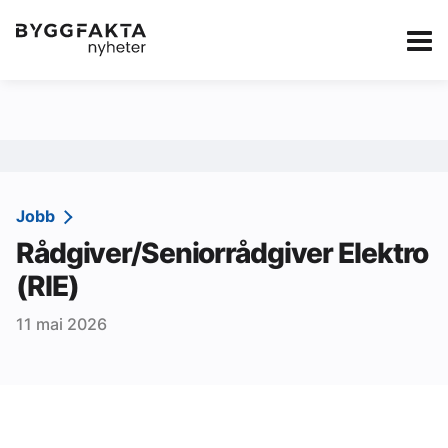
Kategorier
Jobbmarkedet
eBlad
Annonsere i Byg
Om oss
Redaksjonen
Jobb
Rådgiver/Seniorrådgiver Elektro
Om Byggfakta
(RIE)
Annonsere
11 mai 2026
Abonnere
Kontakt oss
Tips oss