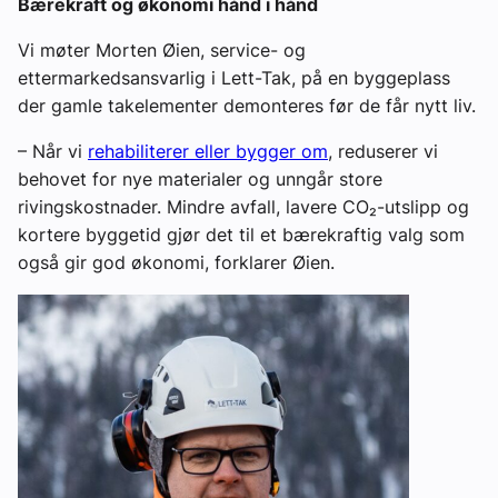
Bærekraft og økonomi hånd i hånd
Vi møter Morten Øien, service- og
ettermarkedsansvarlig i Lett-Tak, på en byggeplass
der gamle takelementer demonteres før de får nytt liv.
– Når vi
rehabiliterer eller bygger om
, reduserer vi
behovet for nye materialer og unngår store
rivingskostnader. Mindre avfall, lavere CO₂-utslipp og
kortere byggetid gjør det til et bærekraftig valg som
også gir god økonomi, forklarer Øien.