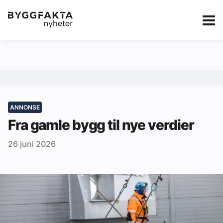
Kategorier
Jobbmarkedet
eBlad
Annonsere i Byg
Om oss
Redaksjonen
Fra gamle bygg til nye verdier
Om Byggfakta
26 juni 2026
Annonsere
Abonnere
Kontakt oss
Tips oss