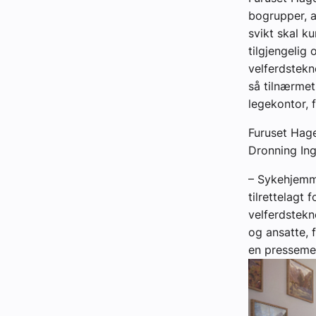
bogrupper, a
svikt skal k
tilgjengelig
velferdstekno
så tilnærmet
legekontor, 
Furuset Hage
Dronning Ing
– Sykehjemme
tilrettelagt
velferdstekn
og ansatte, 
en presseme