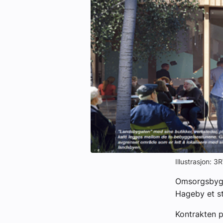
eBlad
Aktivitetskalender
Bransjekommentar
Nyheter
Aktuelle prosjekter
Illustrasjon: 
Omsorgsbygg
Hageby et st
Kontrakten 