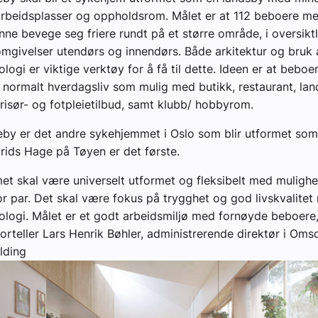
rbeidsplasser og oppholdsrom. Målet er at 112 beboere me
unne bevege seg friere rundt på et større område, i oversikt
 omgivelser utendørs og innendørs. Både arkitektur og bru
logi er viktige verktøy for å få til dette. Ideen er at beboer
 normalt hverdagsliv som mulig med butikk, restaurant, la
frisør- og fotpleietilbud, samt klubb/ hobbyrom.
by er det andre sykehjemmet i Oslo som blir utformet som
rids Hage på Tøyen er det første.
t skal være universelt utformet og fleksibelt med mulighet
 for par. Det skal være fokus på trygghet og god livskvalite
ologi. Målet er et godt arbeidsmiljø med fornøyde beboere
forteller Lars Henrik Bøhler, administrerende direktør i Oms
lding