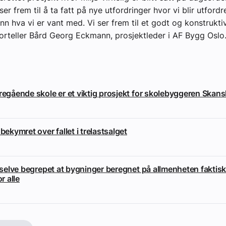
r frem til å ta fatt på nye utfordringer hvor vi blir utfordre
nn hva vi er vant med. Vi ser frem til et godt og konstrukti
orteller Bård Georg Eckmann, prosjektleder i AF Bygg Oslo
eregående skole er et viktig prosjekt for skolebyggeren Skan
 bekymret over fallet i trelastsalget
i selve begrepet at bygninger beregnet på allmenheten faktisk
or alle