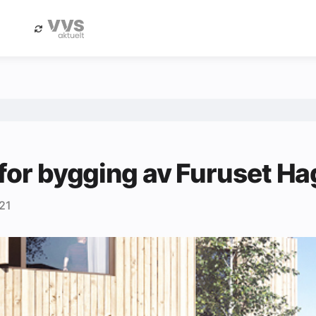
eBlad
Annonsere i Byggfakta Nyheter
 for bygging av Furuset H
21