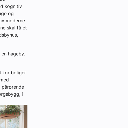
d kognitiv
lige og
k av moderne
ne skal få et
ndsbyhus,
 en hageby.
 for boliger
t med
, pårørende
orgsbygg, i