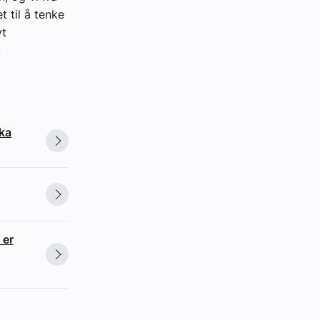
t til å tenke
vt
.
ska
 er