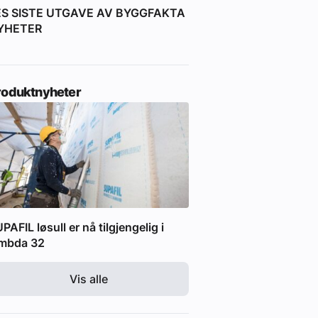
ES SISTE UTGAVE AV BYGGFAKTA
YHETER
roduktnyheter
PAFIL løsull er nå tilgjengelig i
ambda 32
Vis alle