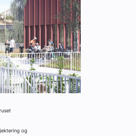
ruset
jektering og