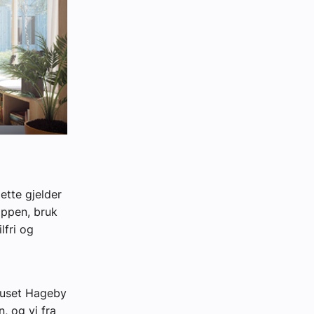
ette gjelder
oppen, bruk
lfri og
uruset Hageby
n, og vi fra