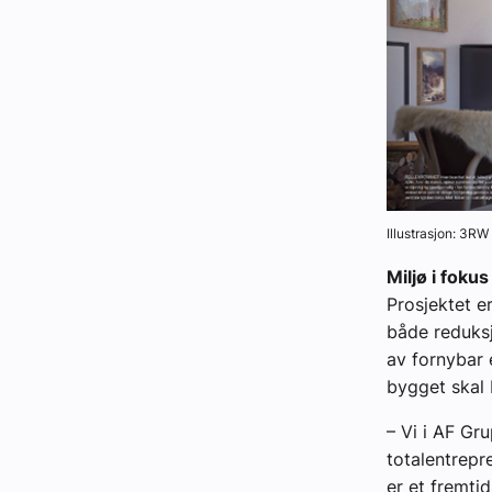
Illustrasjon: 3RW
Miljø i fokus
Prosjektet e
både reduksj
av fornybar 
bygget skal 
– Vi i AF Gr
totalentrepr
er et fremtid