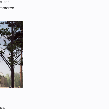
ruset
sommeren
dre