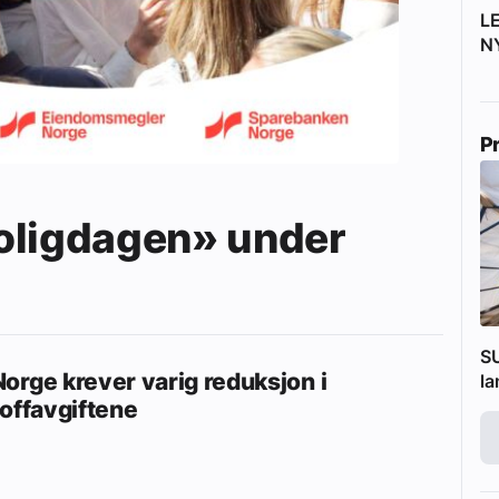
L
N
P
oligdagen» under
SU
orge krever varig reduksjon i
l
toffavgiftene