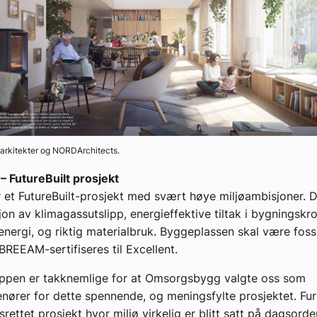
 arkitekter og NORDArchitects.
 – FutureBuilt prosjekt
r et FutureBuilt-prosjekt med svært høye miljøambisjoner. D
on av klimagassutslipp, energieffektive tiltak i bygningskr
energi, og riktig materialbruk. Byggeplassen skal være fossi
BREEAM-sertifiseres til Excellent.
uppen er takknemlige for at Omsorgsbygg valgte oss som
enører for dette spennende, og meningsfylte prosjektet. F
srettet prosjekt hvor miljø virkelig er blitt satt på dagsorde