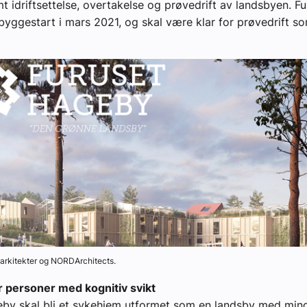
t idriftsettelse, overtakelse og prøvedrift av landsbyen. Fu
yggestart i mars 2021, og skal være klar for prøvedrift 
 arkitekter og NORDArchitects.
r personer med kognitiv svikt
eby skal bli et sykehjem utformet som en landsby med min