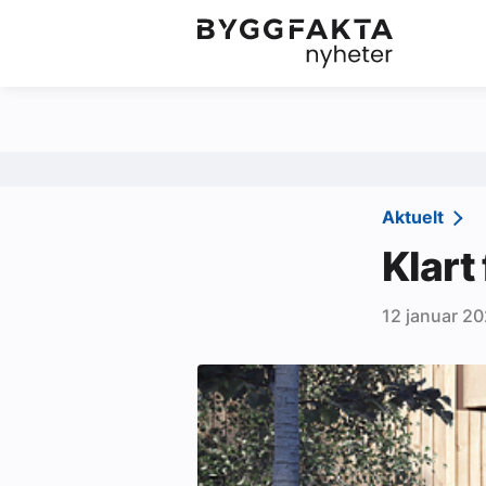
Kategorier
Jobbmarkedet
Om oss
Redaksjonen
Aktuelt
Om Byggfakta
Klart
Annonsere
12 januar 20
Abonnere
Kontakt oss
Tips oss
Ledige stillinger