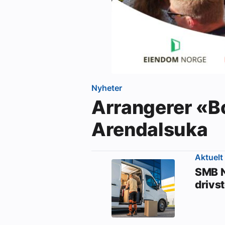
Nyheter
Arrangerer «B
Arendalsuka
Aktuelt
SMB N
drivs