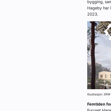
bygging, sam
Hageby har b
2023.
Illustrasjon: 3RW
Femtiden fo
Furuset Hag