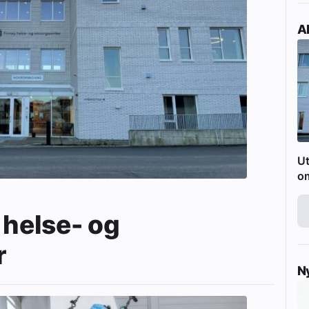
Ak
Ut
o
 helse- og
r
N