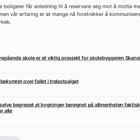
e boligeier får anledning til å reservere seg mot å motta m
 men vår erfaring er at mange nå foretrekker å kommunisere
rkek.
eregående skole er et viktig prosjekt for skolebyggeren Skan
 bekymret over fallet i trelastsalget
i selve begrepet at bygninger beregnet på allmenheten faktisk
or alle