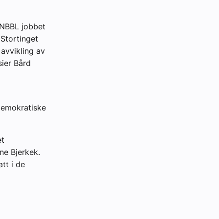
 NBBL jobbet
 Stortinget
 avvikling av
sier Bård
 demokratiske
et
ne Bjerkek.
att i de