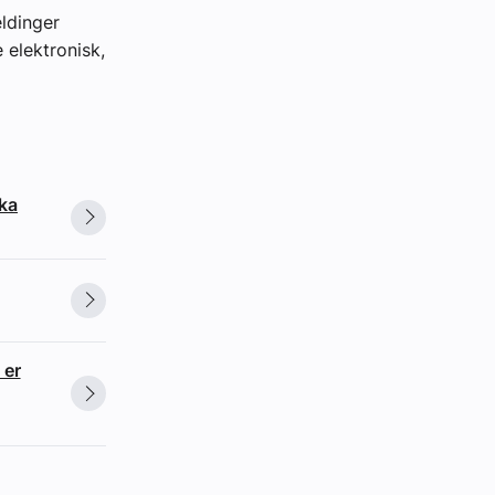
eldinger
 elektronisk,
ska
 er