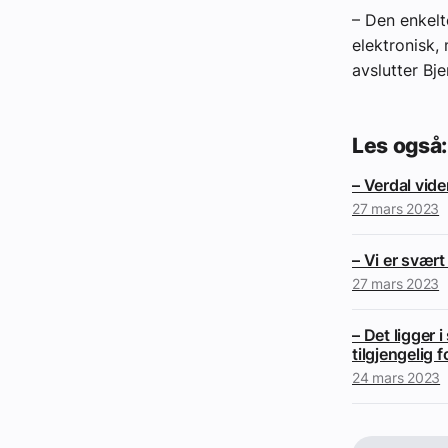
– Den enkelt
elektronisk,
avslutter Bje
Les også:
– Verdal vid
27 mars 2023
– Vi er svært
27 mars 2023
– Det ligger 
tilgjengelig f
24 mars 2023