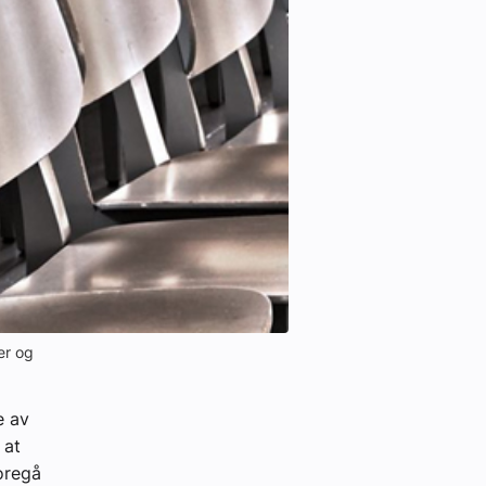
er og
e av
 at
oregå