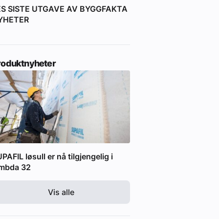
ES SISTE UTGAVE AV BYGGFAKTA
YHETER
roduktnyheter
PAFIL løsull er nå tilgjengelig i
ambda 32
Vis alle