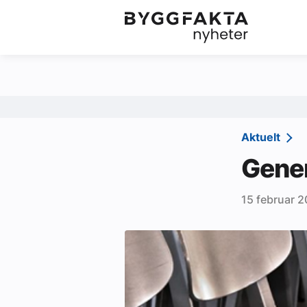
Kategorier
Jobbmarkedet
Om oss
Redaksjonen
Aktuelt
Om Byggfakta
Gener
Annonsere
15 februar 2
Abonnere
Kontakt oss
Tips oss
Ledige stillinger