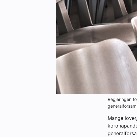
eBlad
Aktivitetskalender
Bransjekommentar
Nyheter
Aktuelle prosjekter
Regjeringen for
generalforsaml
Mange lover,
koronapandem
generalforsa