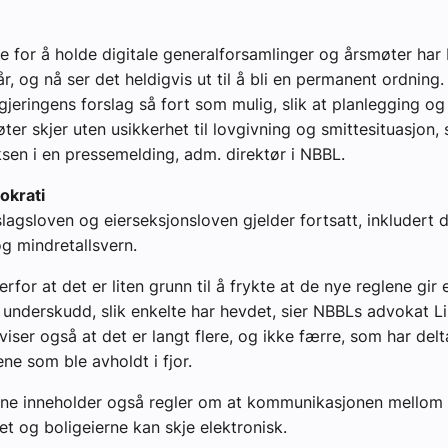
e for å holde digitale generalforsamlinger og årsmøter har
r, og nå ser det heldigvis ut til å bli en permanent ordning.
gjeringens forslag så fort som mulig, slik at planlegging og
ter skjer uten usikkerhet til lovgivning og smittesituasjon, 
ksen i en pressemelding, adm. direktør i NBBL.
okrati
lagsloven og eierseksjonsloven gjelder fortsatt, inkludert
og mindretallsvern.
rfor at det er liten grunn til å frykte at de nye reglene gir 
underskudd, slik enkelte har hevdet, sier NBBLs advokat Li
viser også at det er langt flere, og ikke færre, som har delt
ne som ble avholdt i fjor.
ene inneholder også regler om at kommunikasjonen mellom
et og boligeierne kan skje elektronisk.