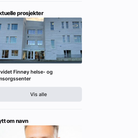
tuelle prosjekter
videt Finnøy helse- og
msorgssenter
Vis alle
ytt om navn