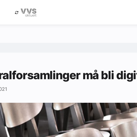
eBlad
Annonsere i Byggfakta Nyheter
alforsamlinger må bli digi
021