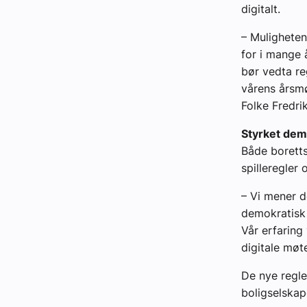
digitalt.
– Muligheten
for i mange å
bør vedta re
vårens årsmø
Folke Fredri
Styrket dem
Både boretts
spilleregler 
– Vi mener de
demokratisk 
Vår erfaring 
digitale møte
De nye regl
boligselskap