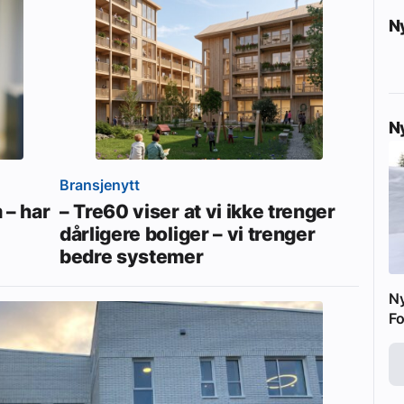
N
N
Bransjenytt
 – har
– Tre60 viser at vi ikke trenger
dårligere boliger – vi trenger
bedre systemer
N
Fo