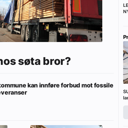
L
N
P
 hos søta bror?
kommune kan innføre forbud mot fossile
SU
everanser
l