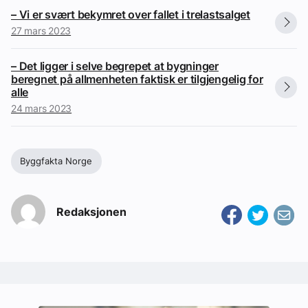
– Vi er svært bekymret over fallet i trelastsalget
27 mars 2023
– Det ligger i selve begrepet at bygninger
beregnet på allmenheten faktisk er tilgjengelig for
alle
24 mars 2023
Byggfakta Norge
Redaksjonen