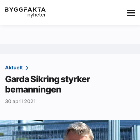
Kategorier
Jobbmarkedet
eBlad
Annonsere i Byg
Om oss
Redaksjonen
Aktuelt
Garda Sikring styrker
Om Byggfakta
bemanningen
Annonsere
30 april 2021
Abonnere
Kontakt oss
Tips oss