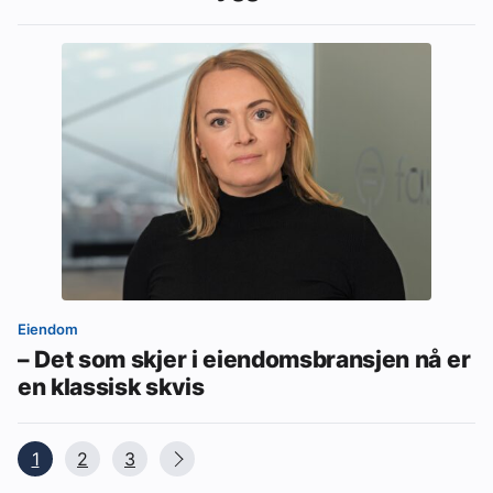
Eiendom
– Det som skjer i eiendomsbransjen nå er
en klassisk skvis
1
2
3