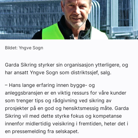
Ledige stillinger
eBlad
Aktivitetskalender
Bildet: Yngve Sogn
Bransjekommentar
Garda Sikring styrker sin organisasjon ytterligere, og
har ansatt Yngve Sogn som distriktssjef, salg.
Nyheter
– Hans lange erfaring innen bygge- og
anleggsbransjen er en viktig ressurs for våre kunder
Aktuelle prosjekter
som trenger tips og rådgivning ved sikring av
prosjekter på en god og hensiktsmessig måte. Garda
Sikring vil med dette styrke fokus og kompetanse
innenfor midlertidig veisikring i fremtiden, heter det i
en pressemelding fra selskapet.