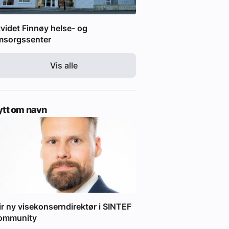
videt Finnøy helse- og
msorgssenter
Vis alle
ytt om navn
ir ny visekonserndirektør i SINTEF
ommunity