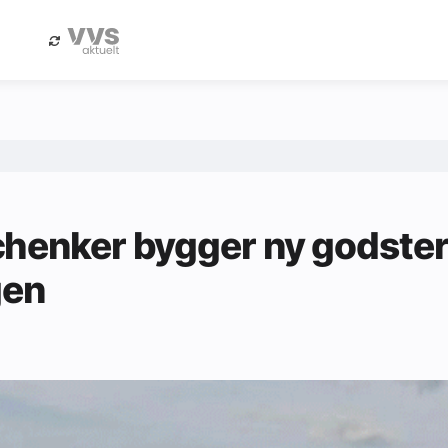
eBlad
Annonsere i Byggfakta Nyheter
henker bygger ny godste
gen
1