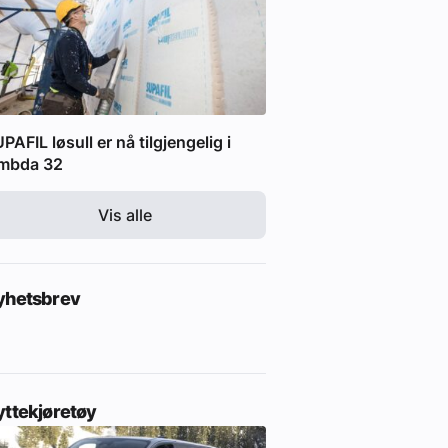
PAFIL løsull er nå tilgjengelig i
ambda 32
Vis alle
yhetsbrev
yttekjøretøy