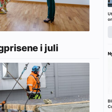
Ut
o
prisene i juli
N
Bl
C