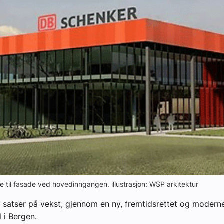
se til fasade ved hovedinngangen. illustrasjon: WSP arkitektur
satser på vekst, gjennom en ny, fremtidsrettet og modern
 i Bergen.