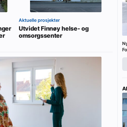
Aktuelle prosjekter
enger
Utvidet Finnøy helse- og
er
omsorgssenter
N
Fo
Ak