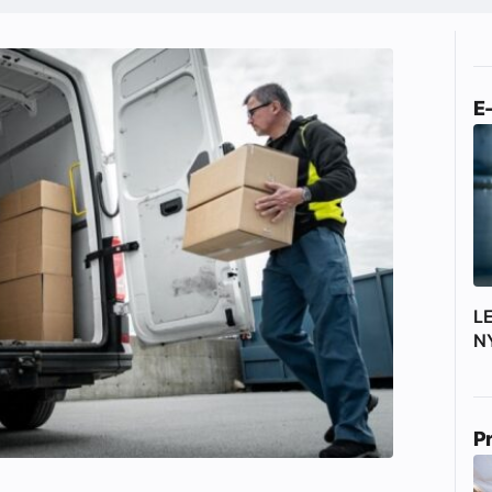
E
L
N
P