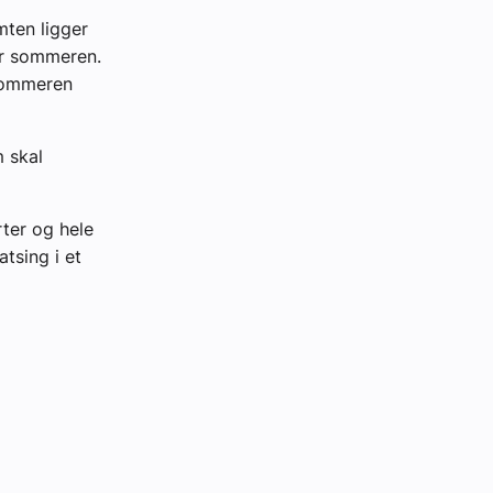
mten ligger
er sommeren.
 sommeren
m skal
rter og hele
tsing i et