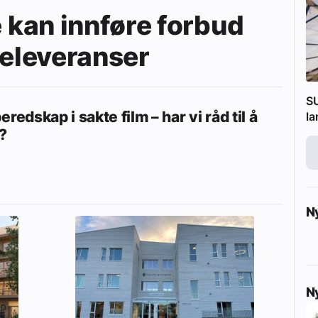
kan innføre forbud
releveranser
SU
eredskap i sakte film – har vi råd til å
l
?
N
N