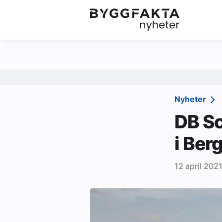
Kategorier
Jobbmarkedet
Om oss
Redaksjonen
Nyheter
Om Byggfakta
DB Sc
Annonsere
i Ber
Abonnere
12 april 202
Kontakt oss
Tips oss
Ledige stillinger