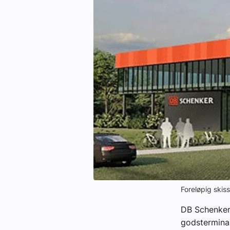
eBlad
Aktivitetskalender
Bransjekommentar
Nyheter
Aktuelle prosjekter
Foreløpig skis
DB Schenker 
godsterminal