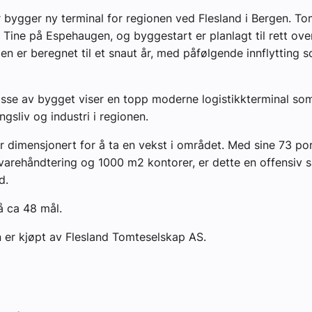
bygger ny terminal for regionen ved Flesland i Bergen. To
 Tine på Espehaugen, og byggestart er planlagt til rett ov
n er beregnet til et snaut år, med påfølgende innflytting
isse av bygget viser en topp moderne logistikkterminal so
gsliv og industri i regionen.
r dimensjonert for å ta en vekst i området. Med sine 73 po
varehåndtering og 1000 m2 kontorer, er dette en offensiv sa
d.
å ca 48 mål.
er kjøpt av Flesland Tomteselskap AS.