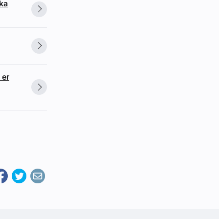
ska
 er