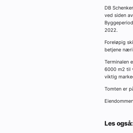
DB Schenker 
ved siden av
Byggeperiode
2022.
Foreløpig sk
betjene nærin
Terminalen e
6000 m2 til 
viktig marke
Tomten er p
Eiendommen 
Les også: