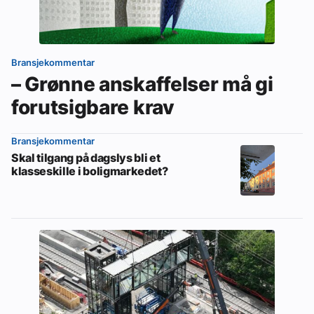
Ledige stillinger
eBlad
Bransjekommentar
– Grønne anskaffelser må gi
Aktivitetskalender
forutsigbare krav
Bransjekommentar
Bransjekommentar
Skal tilgang på dagslys bli et
klasseskille i boligmarkedet?
Nyheter
Aktuelle prosjekter