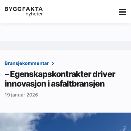
Kategorier
Jobbmarkedet
eBlad
Annonsere i Byg
Om oss
Redaksjonen
Bransjekommentar
– Egenskapskontrakter driver
Om Byggfakta
innovasjon i asfaltbransjen
Annonsere
19 januar 2026
Abonnere
Kontakt oss
Tips oss