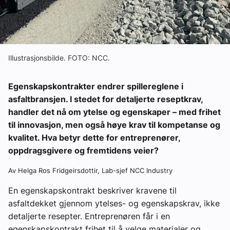
Illustrasjonsbilde. FOTO: NCC.
Egenskapskontrakter endrer spillereglene i
asfaltbransjen. I stedet for detaljerte reseptkrav,
handler det nå om ytelse og egenskaper – med frihet
til innovasjon, men også høye krav til kompetanse og
kvalitet. Hva betyr dette for entreprenører,
oppdragsgivere og fremtidens veier?
Av Helga Ros Fridgeirsdottir, Lab-sjef NCC Industry
En egenskapskontrakt beskriver kravene til
asfaltdekket gjennom ytelses- og egenskapskrav, ikke
detaljerte resepter. Entreprenøren får i en
egenskapskontrakt frihet til å velge materialer og