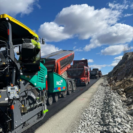
Ledige stillinger
eBlad
Aktivitetskalender
Bransjekommentar
Nyheter
Aktuelle prosjekter