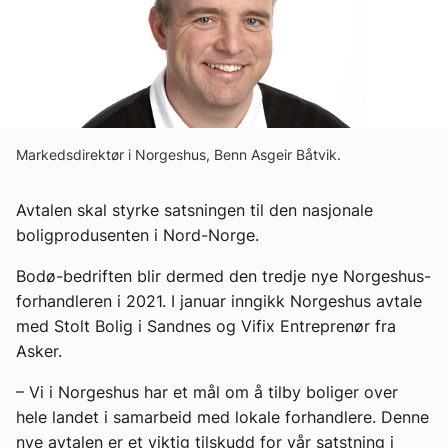
Ledige stillinger
eBlad
Aktivitetskalender
Markedsdirektør i Norgeshus, Benn Asgeir Båtvik.
Bransjekommentar
Avtalen skal styrke satsningen til den nasjonale
boligprodusenten i Nord-Norge.
Nyheter
Bodø-bedriften blir dermed den tredje nye Norgeshus-
forhandleren i 2021. I januar inngikk Norgeshus avtale
Aktuelle prosjekter
med Stolt Bolig i Sandnes og Vifix Entreprenør fra
Asker.
– Vi i Norgeshus har et mål om å tilby boliger over
hele landet i samarbeid med lokale forhandlere. Denne
nye avtalen er et viktig tilskudd for vår satstning i