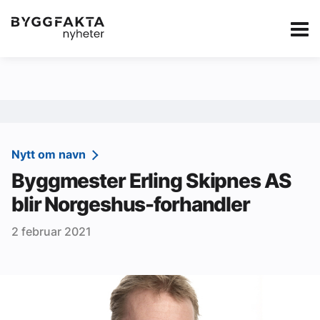
Kategorier
Jobbmarkedet
eBlad
Annonsere i Byg
Om oss
Redaksjonen
Nytt om navn
Byggmester Erling Skipnes AS
Om Byggfakta
blir Norgeshus-forhandler
Annonsere
2 februar 2021
Abonnere
Kontakt oss
Tips oss