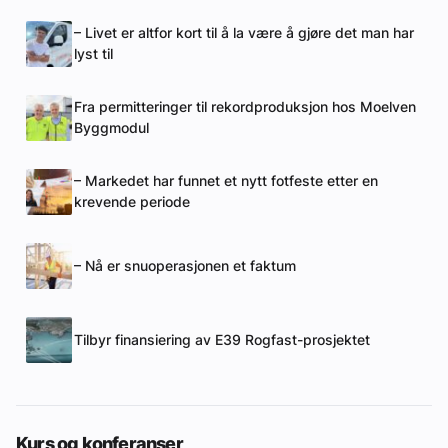
– Livet er altfor kort til å la være å gjøre det man har
lyst til
Fra permitteringer til rekordproduksjon hos Moelven
Byggmodul
– Markedet har funnet et nytt fotfeste etter en
krevende periode
– Nå er snuoperasjonen et faktum
Tilbyr finansiering av E39 Rogfast-prosjektet
Kurs og konferanser