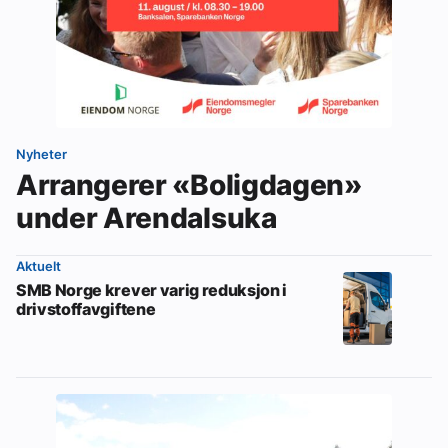
Nyheter
Arrangerer «Boligdagen»
under Arendalsuka
Aktuelt
SMB Norge krever varig reduksjon i
drivstoffavgiftene