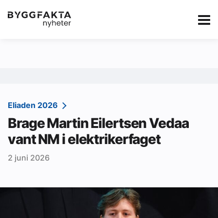
Kategorier
Jobbmarkedet
eBlad
Annonsere i Byg
Om oss
Redaksjonen
Eliaden 2026
Brage Martin Eilertsen Vedaa
Om Byggfakta
vant NM i elektrikerfaget
Annonsere
2 juni 2026
Abonnere
Kontakt oss
Tips oss