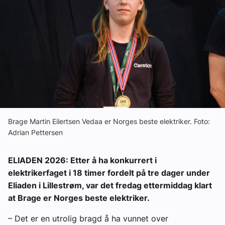
Ledige stillinger
eBlad
Aktivitetskalender
Bransjekommentar
Brage Martin Eilertsen Vedaa er Norges beste elektriker. Foto:
Nyheter
Adrian Pettersen
Aktuelle prosjekter
ELIADEN 2026: Etter å ha konkurrert i
elektrikerfaget i 18 timer fordelt på tre dager under
Eliaden i Lillestrøm, var det fredag ettermiddag klart
at Brage er Norges beste elektriker.
– Det er en utrolig bragd å ha vunnet over