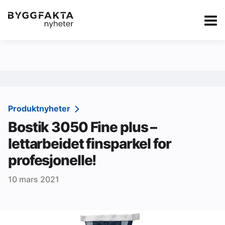
Kategorier
Jobbmarkedet
eBlad
Annonsere i Byg
Om oss
Redaksjonen
Produktnyheter
Bostik 3050 Fine plus –
Om Byggfakta
lettarbeidet finsparkel for
Annonsere
profesjonelle!
Abonnere
10 mars 2021
Kontakt oss
Tips oss