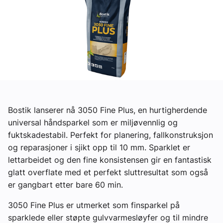
Ledige stillinger
eBlad
Aktivitetskalender
Bransjekommentar
Bostik lanserer nå 3050 Fine Plus, en hurtigherdende
universal håndsparkel som er miljøvennlig og
Nyheter
fuktskadestabil. Perfekt for planering, fallkonstruksjon
og reparasjoner i sjikt opp til 10 mm. Sparklet er
Aktuelle prosjekter
lettarbeidet og den fine konsistensen gir en fantastisk
glatt overflate med et perfekt sluttresultat som også
er gangbart etter bare 60 min.
3050 Fine Plus er utmerket som finsparkel på
sparklede eller støpte gulvvarmesløyfer og til mindre