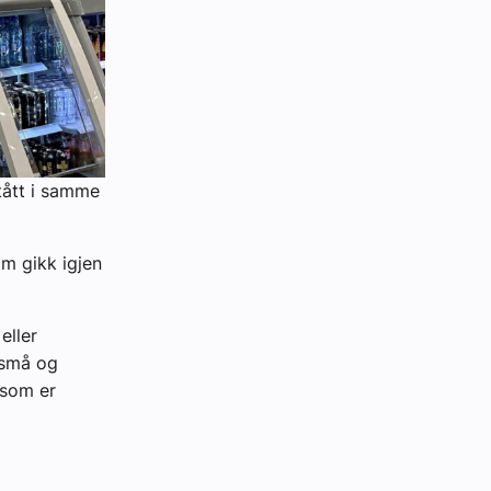
tått i samme
m gikk igjen
eller
d små og
g som er