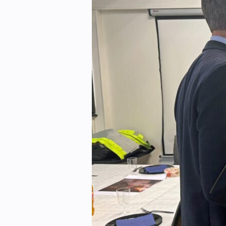
eBlad
Aktivitetskalender
Bransjekommentar
Nyheter
Aktuelle prosjekter