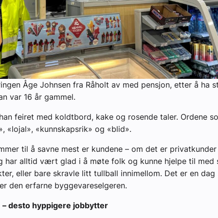
ingen Åge Johnsen fra Råholt av med pensjon, etter å ha s
an var 16 år gammel.
an feiret med koldtbord, kake og rosende taler. Ordene so
», «lojal», «kunnskapsrik» og «blid».
mmer til å savne mest er kundene – om det er privatkunder 
g har alltid vært glad i å møte folk og kunne hjelpe til me
ter, eller bare skravle litt tullball innimellom. Det er en da
 sier den erfarne byggevareselgeren.
 – desto hyppigere jobbytter