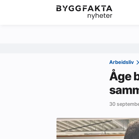
Kategorier
Jobbmarkedet
Om oss
Redaksjonen
Arbeidsliv
Om Byggfakta
Åge b
Annonsere
samme
Abonnere
30 septemb
Kontakt oss
Tips oss
Ledige stillinger