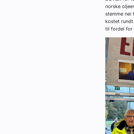
norske oljee
stemme nei ti
kostet rundt
til fordel for