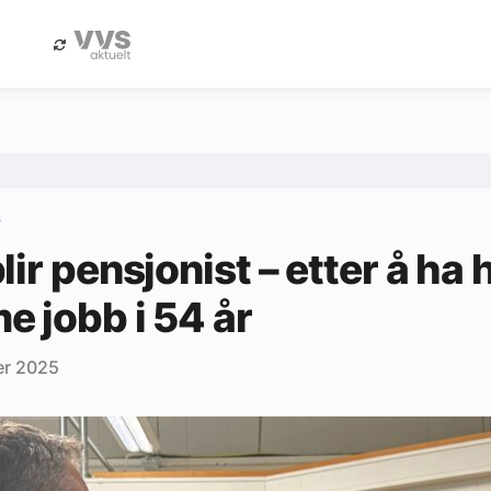
eBlad
Annonsere i Byggfakta Nyheter
lir pensjonist – etter å ha 
 jobb i 54 år
er 2025