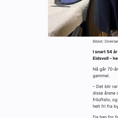
Bildet: Direkt
I snart 54 å
Eidsvoll – 
Nå går 70-år
gammel.
– Det blir r
disse årene 
friluftsliv,
helt fri fra 
Da han for f