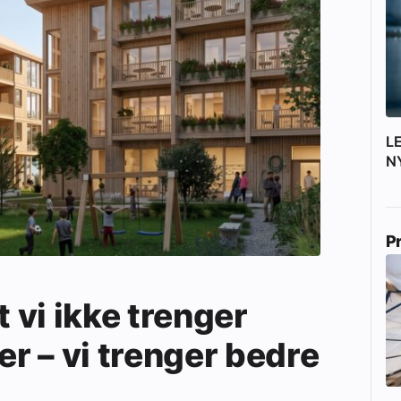
L
N
P
t vi ikke trenger
er – vi trenger bedre