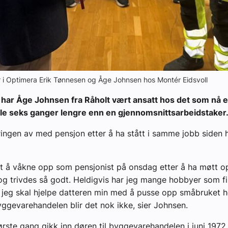
ør i Optimera Erik Tønnesen og Åge Johnsen hos Montér Eidsvoll
r har Åge Johnsen fra Råholt vært ansatt hos det som nå 
hele seks ganger lengre enn en gjennomsnittsarbeidstaker
ingen av med pensjon etter å ha stått i samme jobb siden h
art å våkne opp som pensjonist på onsdag etter å ha møtt op
og trivdes så godt. Heldigvis har jeg mange hobbyer som f
 og jeg skal hjelpe datteren min med å pusse opp småbruket 
byggevarehandelen blir det nok ikke, sier Johnsen.
ørste gang gikk inn døren til byggevarehandelen i juni 1972,