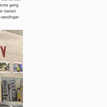
første gang
ter bensin
t-sendinger