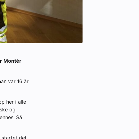
er Montér
.
an var 16 år
p her i alle
iske og
hennes. Så
 startet det