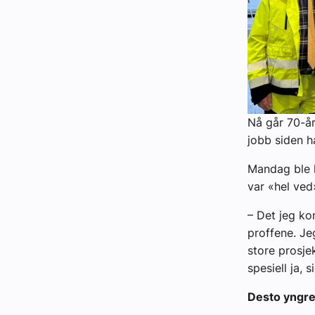
Nå går 70-år
jobb siden h
Mandag ble h
var «hel ved
– Det jeg ko
proffene. Je
store prosjek
spesiell ja,
Desto yngre