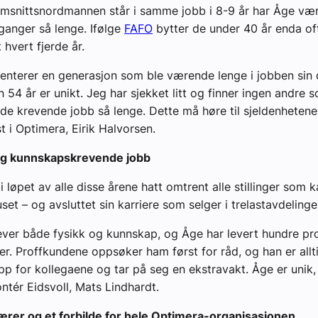
snittsnordmannen står i samme jobb i 8-9 år har Åge vært
 ganger så lenge. Ifølge
FAFO
bytter de under 40 år enda oft
 hvert fjerde år.
enterer en generasjon som ble værende lenge i jobben sin
 54 år er unikt. Jeg har sjekket litt og finner ingen andre s
ende krevende jobb så lenge. Dette må høre til sjeldenhetene,
t i Optimera, Eirik Halvorsen.
 og kunnskapskrevende jobb
 løpet av alle disse årene hatt omtrent alle stillinger som k
et – og avsluttet sin karriere som selger i trelastavdelinge
ver både fysikk og kunnskap, og Åge har levert hundre pr
er. Proffkundene oppsøker ham først for råd, og han er allt
opp for kollegaene og tar på seg en ekstravakt. Åge er unik, 
ntér Eidsvoll, Mats Lindhardt.
ærer og et forbilde for hele Optimera-organisasjonen