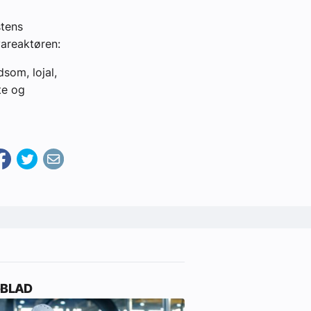
stens
vareaktøren:
dsom, lojal,
te og
-BLAD