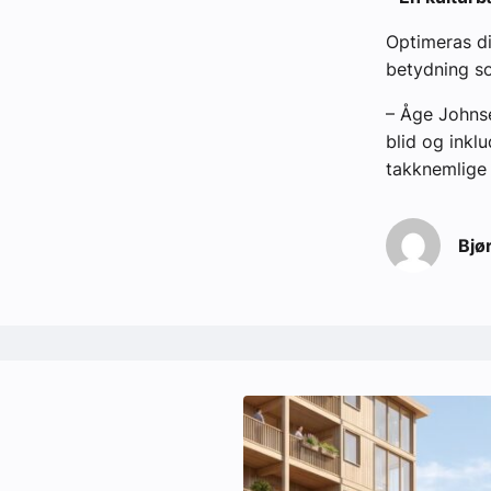
Optimeras di
betydning so
– Åge Johnse
blid og inkl
takknemlige o
Bjø