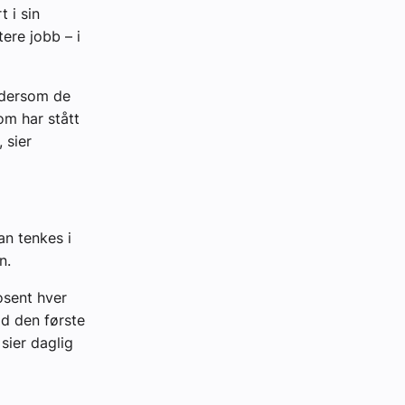
 i sin
ere jobb – i
 dersom de
om har stått
 sier
an tenkes i
n.
osent hver
id den første
sier daglig