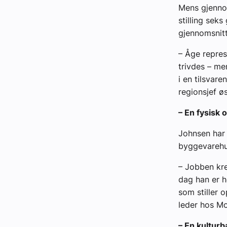
Mens gjennom
stilling seks
gjennomsnitt
– Åge repres
trivdes – men
i en tilsvar
regionsjef øs
– En fysisk
Johnsen har i
byggevarehus
– Jobben kre
dag han er h
som stiller 
leder hos Mo
– En kulturb