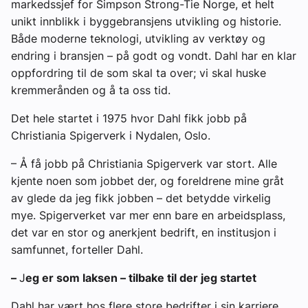
markedssjef for Simpson Strong-Tie Norge, et helt
unikt innblikk i byggebransjens utvikling og historie.
Både moderne teknologi, utvikling av verktøy og
endring i bransjen – på godt og vondt. Dahl har en klar
oppfordring til de som skal ta over; vi skal huske
kremmerånden og å ta oss tid.
Det hele startet i 1975 hvor Dahl fikk jobb på
Christiania Spigerverk i Nydalen, Oslo.
– Å få jobb på Christiania Spigerverk var stort. Alle
kjente noen som jobbet der, og foreldrene mine gråt
av glede da jeg fikk jobben – det betydde virkelig
mye. Spigerverket var mer enn bare en arbeidsplass,
det var en stor og anerkjent bedrift, en institusjon i
samfunnet, forteller Dahl.
–
J
eg er som laksen – tilbake til der jeg startet
Dahl har vært hos flere store bedrifter i sin karriere,