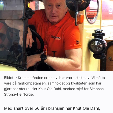
Ledige stillinger
eBlad
Aktivitetskalender
Bransjekommentar
Nyheter
Bildet: - Kremmerånden er noe vi bør være stolte av. Vi må ta
Aktuelle prosjekter
vare på fagkompetansen, samholdet og kvaliteten som har
gjort oss sterke, sier Knut Ole Dahl, markedssjef for Simpson
Strong-Tie Norge.
Med snart over 50 år i bransjen har Knut Ole Dahl,