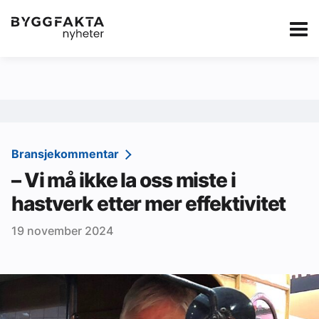
Kategorier
Jobbmarkedet
eBlad
Annonsere i Byg
Om oss
Redaksjonen
Bransjekommentar
– Vi må ikke la oss miste i
Om Byggfakta
hastverk etter mer effektivitet
Annonsere
19 november 2024
Abonnere
Kontakt oss
Tips oss