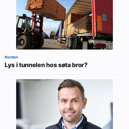
Norden
Lys i tunnelen hos søta bror?