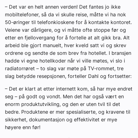
– Det var en helt annen verden! Det fantes jo ikke
mobiltelefoner, så da vi skulle reise, måtte vi ha nok
50-øringer til telefonkioskene for å kontakte kontoret.
Veiene var dårligere, og vi måtte ofte stoppe før og
etter en fjellovergang for å fortelle at alt gikk bra. Alt
arbeid ble gjort manuelt, hver kveld satt vi og skrev
ordrene og sendte de som brev fra hotellet. I bransjen
hadde vi egne hotellkoder når vi ville møtes, vi slo i
radiatorrøret – to slag var møte på TV-rommet, tre
slag betydde resepsjonen, forteller Dahl og fortsetter:
– Det er klart at etter internett kom, så har mye endret
seg – på godt og vondt. Men det har også vært en
enorm produktutvikling, og den er uten tvil til det
bedre. Produktene er mer spesialiserte, og kravene til
sikkerhet, dokumentasjon og effektivitet er mye
høyere enn før!