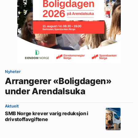
Nyheter
Arrangerer «Boligdagen»
under Arendalsuka
Aktuelt
SMB Norge krever varig reduksjon i
drivstoffavgiftene