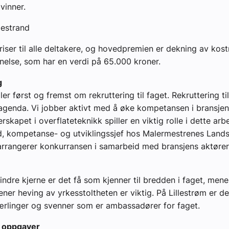
vinner.
estrand
priser til alle deltakere, og hovedpremien er dekning av kost
else, som har en verdi på 65.000 kroner.
g
er først og fremst om rekruttering til faget. Rekruttering til
agenda. Vi jobber aktivt med å øke kompetansen i bransjen,
kapet i overflateteknikk spiller en viktig rolle i dette arbe
d, kompetanse- og utviklingssjef hos Malermestrenes Land
arrangerer konkurransen i samarbeid med bransjens aktøre
indre kjerne er det få som kjenner til bredden i faget, mene
er heving av yrkesstoltheten er viktig. På Lillestrøm er de
ærlinger og svenner som er ambassadører for faget.
 oppgaver