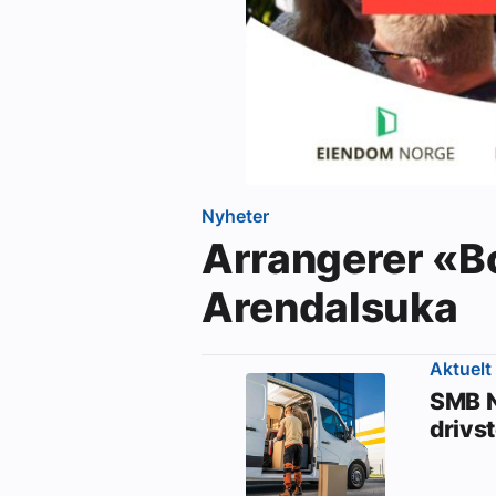
Nyheter
Arrangerer «B
Arendalsuka
Aktuelt
SMB N
drivs