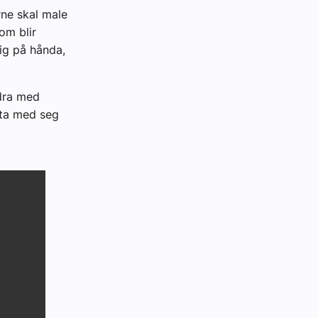
rne skal male
om blir
ig på hånda,
idra med
 ta med seg