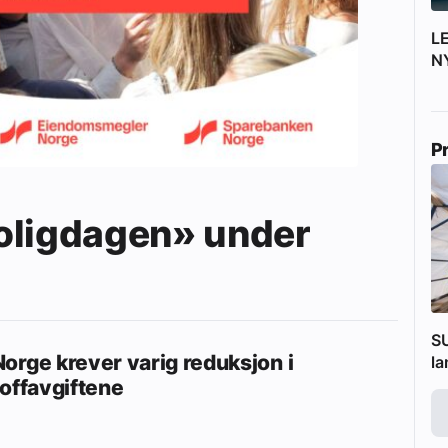
L
N
P
oligdagen» under
SU
orge krever varig reduksjon i
l
toffavgiftene