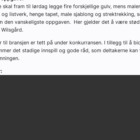
 skal fram til lørdag legge fire forskjellige gulv, mens male
 og listverk, henge tapet, male sjablong og strektrekking, s
m den vanskeligste oppgaven. Her gjelder det å være stød
i Wilsgård.
til bransjen er tett på under konkurransen. I tillegg til å b
mmer det stadige innspill og gode råd, som deltakerne kan
anningen.
: