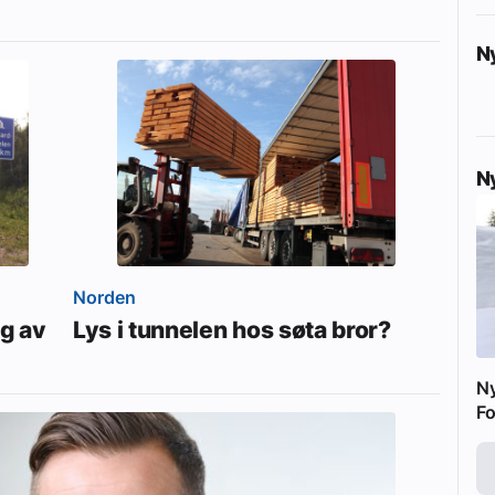
N
N
Norden
ng av
Lys i tunnelen hos søta bror?
N
Fo