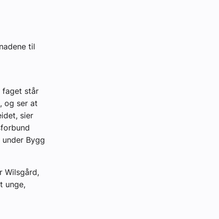
nadene til
 faget står
 og ser at
idet, sier
sforbund
r under Bygg
r Wilsgård,
t unge,