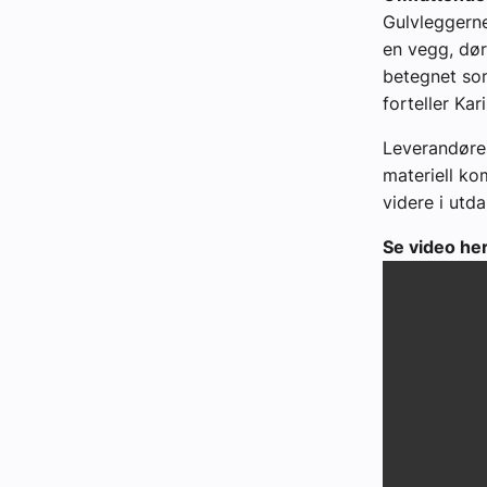
Gulvleggerne
en vegg, dør
betegnet so
forteller Kar
Leverandører 
materiell ko
videre i utd
Se video her