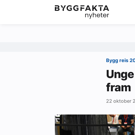
Kategorier
Jobbmarkedet
Om oss
Redaksjonen
Bygg reis 2
Om Byggfakta
Unge 
Annonsere
fram
Abonnere
22 oktober 
Kontakt oss
Tips oss
Ledige stillinger