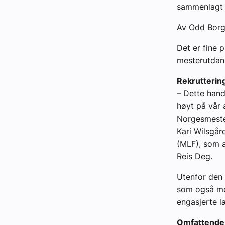
sammenlagt 
Av Odd Borg
Det er fine 
mesterutdann
Rekrutterin
– Dette handl
høyt på vår 
Norgesmesters
Kari Wilsgår
(MLF), som 
Reis Deg.
Utenfor den 
som også men
engasjerte l
Omfattende