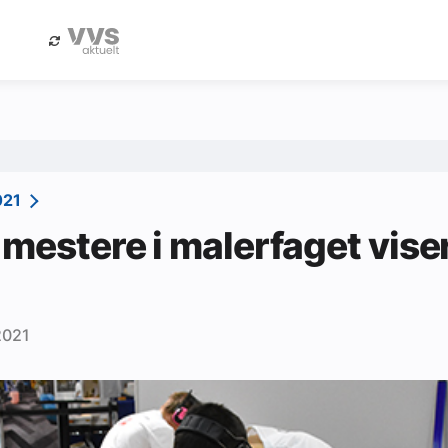
eBlad
Annonsere i Byggfakta Nyheter
021
mestere i malerfaget vise
2021