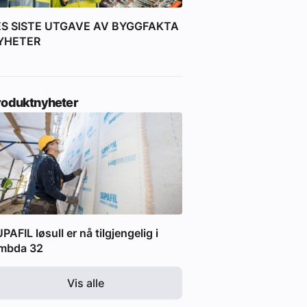
ES SISTE UTGAVE AV BYGGFAKTA
YHETER
roduktnyheter
PAFIL løsull er nå tilgjengelig i
ambda 32
Vis alle