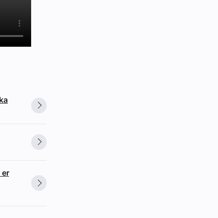
ska
 er