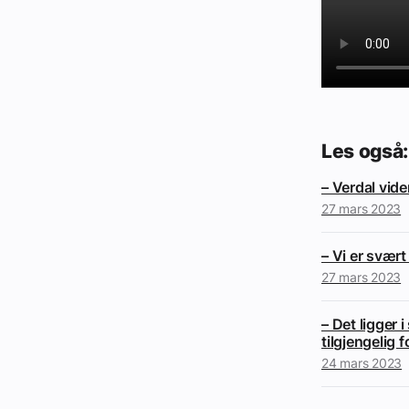
Les også:
– Verdal vid
27 mars 2023
– Vi er svært
27 mars 2023
– Det ligger 
tilgjengelig f
24 mars 2023