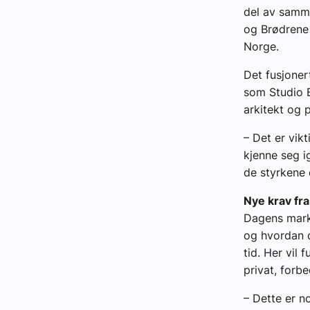
del av samme
og Brødrene
Norge.
Det fusjoner
som Studio B
arkitekt og p
– Det er vik
kjenne seg i
de styrkene d
Nye krav fr
Dagens marke
og hvordan d
tid. Her vil 
privat, forb
– Dette er n