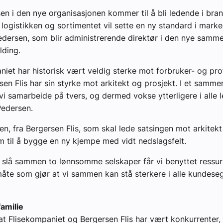
n i den nye organisasjonen kommer til å bli ledende i bran
logistikken og sortimentet vil sette en ny standard i marked
dersen, som blir administrerende direktør i den nye samme
lding.
niet har historisk vært veldig sterke mot forbruker- og pr
en Flis har sin styrke mot arkitekt og prosjekt. I et samme
vi samarbeide på tvers, og dermed vokse ytterligere i alle le
Pedersen.
en, fra Bergersen Flis, som skal lede satsingen mot arkitekt
m til å bygge en ny kjempe med vidt nedslagsfelt.
 slå sammen to lønnsomme selskaper får vi benyttet ressu
te som gjør at vi sammen kan stå sterkere i alle kundeseg
amilie
r at Flisekompaniet og Bergersen Flis har vært konkurrenter,