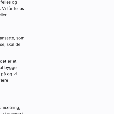
 felles og
Vi får felles
ller
ansatte, som
se, skal de
det er et
kal bygge
 på og vi
være
 omsetning,
iv transport