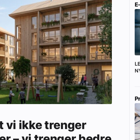
E
L
N
P
t vi ikke trenger
er – vi trenger bedre