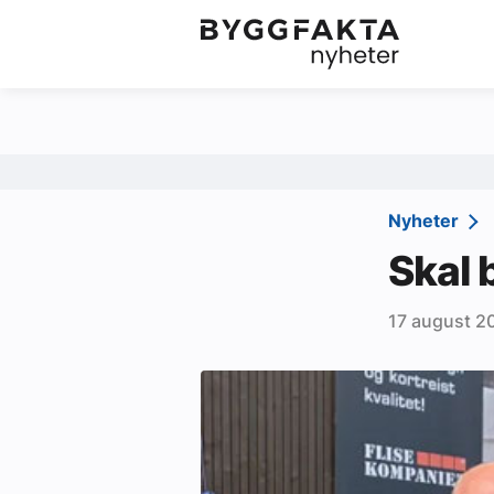
Kategorier
Jobbmarkedet
Om oss
Redaksjonen
Nyheter
Om Byggfakta
Skal 
Annonsere
17 august 2
Abonnere
Kontakt oss
Tips oss
Ledige stillinger