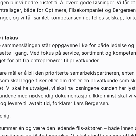
n blir vi bedre rustet til å levere gode løsninger. Vi får et
trallager, både for Optimera, Flisekompaniet og Bergersen. 
inger, og vi får samlet kompetansen i et felles selskap, forte
i fokus
 sammenslåingen står oppgavene i kø for både ledelse og 
å sette i gang. Med fokus på service, sortiment og kompetan
get for alt fra entreprenører til privatkunder.
lare mål er å bli den prioriterte samarbeidspartneren, enten 
som skal legge fliser eller om det er en privatkunde som s
 Vi skal ha utvalget, vi skal ha løsningene kunden har lyst
kundene med nødvendig dokumentasjon. Ikke minst skal vi 
 og levere til avtalt tid, forklarer Lars Bergersen.
enig.
i nummer én og være den ledende flis-aktøren – både innen
sortiment og tilstedeværelse. Vi skal utnytte en mer effekt