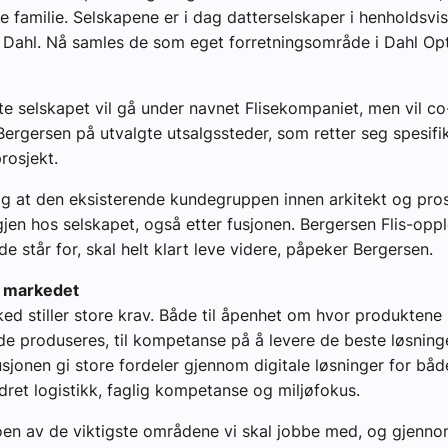
 familie. Selskapene er i dag datterselskaper i henholdsvi
 Dahl. Nå samles de som eget forretningsområde i Dahl Op
te selskapet vil gå under navnet Flisekompaniet, men vil c
ergersen på utvalgte utsalgssteder, som retter seg spesifi
rosjekt.
tig at den eksisterende kundegruppen innen arkitekt og pros
gjen hos selskapet, også etter fusjonen. Bergersen Flis-opp
e står for, skal helt klart leve videre, påpeker Bergersen.
a markedet
d stiller store krav. Både til åpenhet om hvor produkten
e produseres, til kompetanse på å levere de beste løsningen
fusjonen gi store fordeler gjennom digitale løsninger for bå
edret logistikk, faglig kompetanse og miljøfokus.
oen av de viktigste områdene vi skal jobbe med, og gjenn