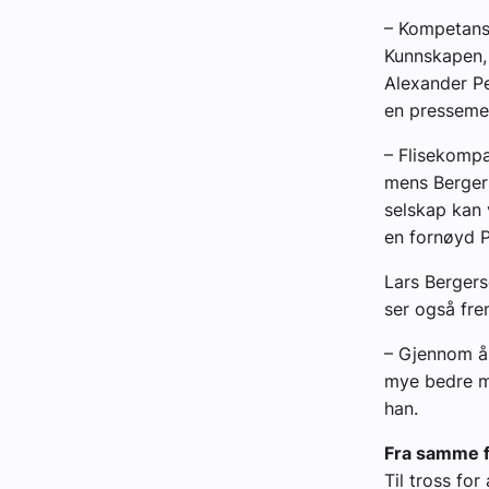
– Kompetanse
Kunnskapen, 
Alexander Pe
en presseme
– Flisekompa
mens Bergers
selskap kan 
en fornøyd 
Lars Bergers
ser også fre
– Gjennom å
mye bedre må
han.
Fra samme f
Til tross fo