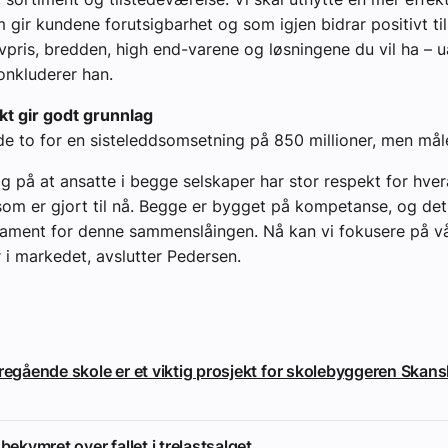
m gir kundene forutsigbarhet og som igjen bidrar positivt ti
avpris, bredden, high end-varene og løsningene du vil ha – 
onkluderer han.
kt gir godt grunnlag
de to for en sisteleddsomsetning på 850 millioner, men mål
gg på at ansatte i begge selskaper har stor respekt for hve
om er gjort til nå. Begge er bygget på kompetanse, og det
dament for denne sammenslåingen. Nå kan vi fokusere på v
 i markedet, avslutter Pedersen.
eregående skole er et viktig prosjekt for skolebyggeren Skan
 bekymret over fallet i trelastsalget