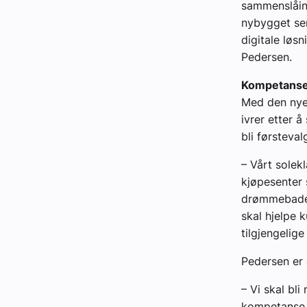
sammenslåinge
nybygget sen
digitale løsn
Pedersen.
Kompetanse 
Med den nye
ivrer etter 
bli førsteval
– Vårt solek
kjøpesenter 
drømmebadet.
skal hjelpe 
tilgjengelige
Pedersen er 
– Vi skal bl
kompetanse, 