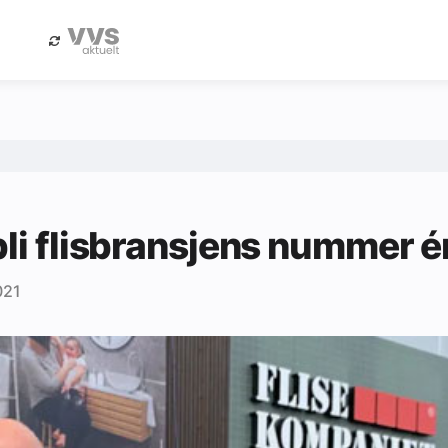
eBlad
Annonsere i Byggfakta Nyheter
bli flisbransjens nummer é
021