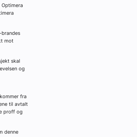
s Optimera
timera
o-brandes
kt mot
jekt skal
levelsen og
e kommer fra
e til avtalt
de proff og
om denne