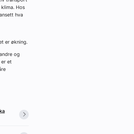
l klima. Hos
uansett hva
et er økning.
randre og
 er et
åre
ska