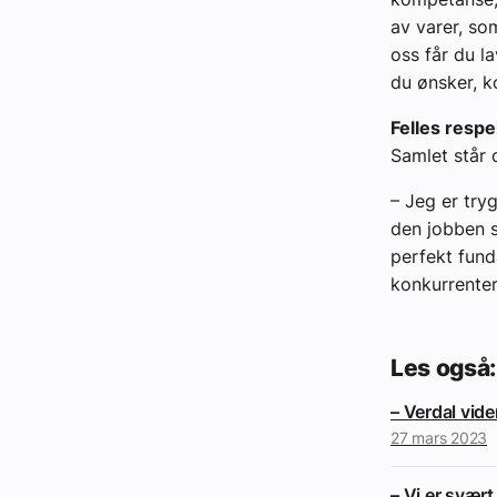
av varer, so
oss får du l
du ønsker, k
Felles respe
Samlet står 
– Jeg er try
den jobben s
perfekt fun
konkurrenter
Les også:
– Verdal vid
27 mars 2023
– Vi er svært