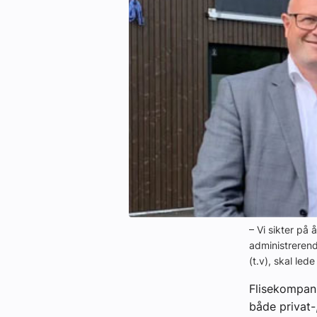
eBlad
Aktivitetskalender
Bransjekommentar
Nyheter
Aktuelle prosjekter
– Vi sikter på 
administrerend
(t.v), skal led
Flisekompani
både privat-