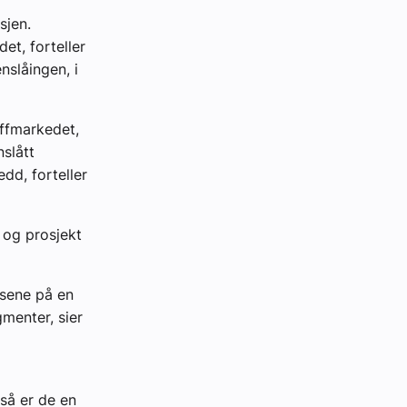
sjen.
et, forteller
nslåingen, i
offmarkedet,
nslått
dd, forteller
 og prosjekt
rsene på en
menter, sier
 så er de en