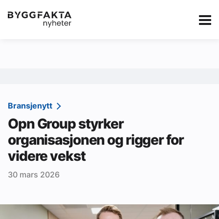
Kategorier
Jobbmarkedet
eBlad
Annonsere i Byg
Om oss
Redaksjonen
Bransjenytt
Opn Group styrker
Om Byggfakta
organisasjonen og rigger for
Annonsere
videre vekst
Abonnere
30 mars 2026
Kontakt oss
Tips oss