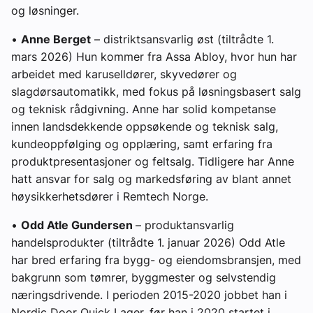
og løsninger.
•
Anne Berget
– distriktsansvarlig øst (tiltrådte 1.
mars 2026) Hun kommer fra Assa Abloy, hvor hun har
arbeidet med karuselldører, skyvedører og
slagdørsautomatikk, med fokus på løsningsbasert salg
og teknisk rådgivning. Anne har solid kompetanse
innen landsdekkende oppsøkende og teknisk salg,
kundeoppfølging og opplæring, samt erfaring fra
produktpresentasjoner og feltsalg. Tidligere har Anne
hatt ansvar for salg og markedsføring av blant annet
høysikkerhetsdører i Remtech Norge.
•
Odd Atle Gundersen
– produktansvarlig
handelsprodukter (tiltrådte 1. januar 2026) Odd Atle
har bred erfaring fra bygg- og eiendomsbransjen, med
bakgrunn som tømrer, byggmester og selvstendig
næringsdrivende. I perioden 2015-2020 jobbet han i
Nordic Door Quick Lager, før han i 2020 startet i