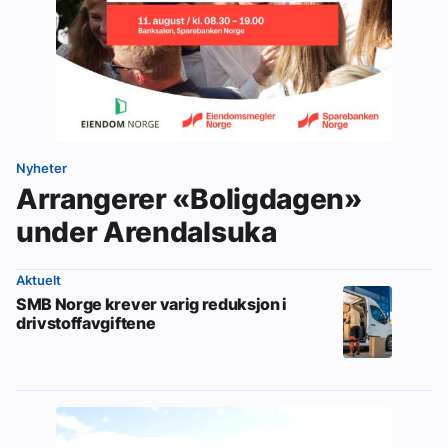
Nyheter
Arrangerer «Boligdagen»
under Arendalsuka
Aktuelt
SMB Norge krever varig reduksjon i
drivstoffavgiftene