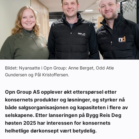
Ledige stillinger
eBlad
Aktivitetskalender
Bransjekommentar
Bildet: Nyansatte i Opn Group: Anne Berget, Odd Atle
Gundersen og Pål Kristoffersen.
Nyheter
Opn Group AS opplever økt etterspørsel etter
Aktuelle prosjekter
konsernets produkter og løsninger, og styrker nå
både salgsorganisasjonen og kapasiteten i flere av
selskapene. Etter lanseringen på Bygg Reis Deg
høsten 2025 har interessen for konsernets
helhetlige dørkonsept vært betydelig.