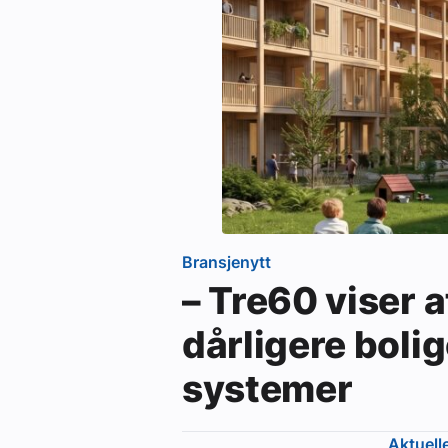
eBlad
Aktivitetskalender
Bransjekommentar
Nyheter
Bransjenytt
– Tre60 viser a
Aktuelle prosjekter
dårligere bolig
systemer
Aktuell