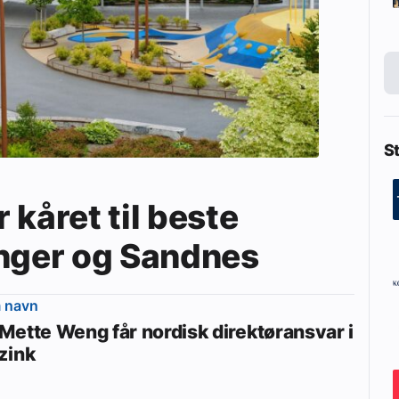
St
 kåret til beste
anger og Sandnes
m navn
Mette Weng får nordisk direktøransvar i
zink