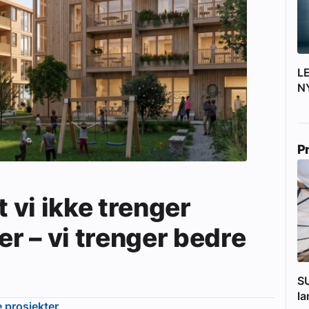
L
N
P
t vi ikke trenger
er – vi trenger bedre
SU
l
e prosjekter