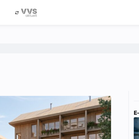
eBlad
Annonsere i Byggfakta Nyheter
E