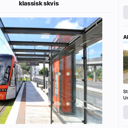
klassisk skvis
Ak
St
U