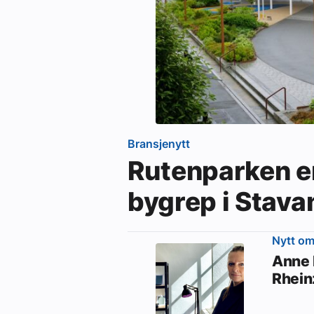
Bransjenytt
Rutenparken er
bygrep i Stav
Nytt o
Anne 
Rhein