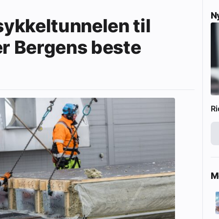
N
ykkeltunnelen til
er Bergens beste
Ri
Me