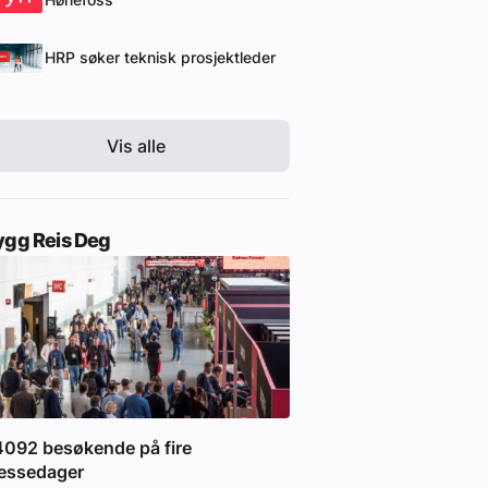
HRP søker teknisk prosjektleder
Vis alle
ygg Reis Deg
092 besøkende på fire
essedager