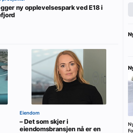
egger ny opplevelsespark ved E18 i
fjord
N
N
Eiendom
– Det som skjer i
N
eiendomsbransjen nå er en
Fo