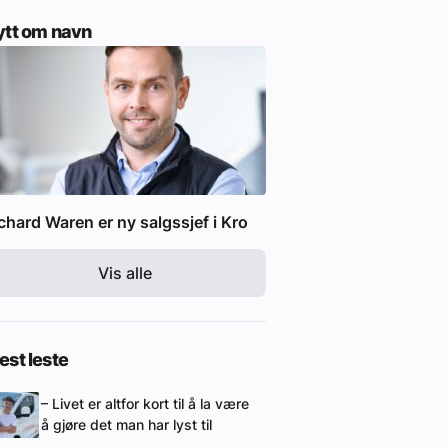
ytt om navn
chard Waren er ny salgssjef i Kro
Vis alle
st leste
– Livet er altfor kort til å la være
å gjøre det man har lyst til