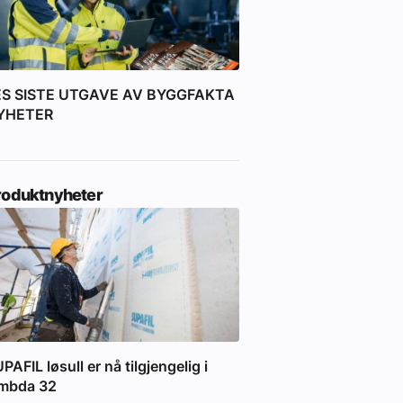
ES SISTE UTGAVE AV BYGGFAKTA
YHETER
roduktnyheter
PAFIL løsull er nå tilgjengelig i
ambda 32