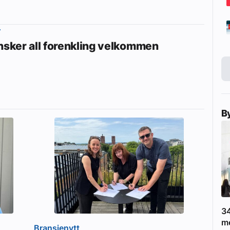
r
ønsker all forenkling velkommen
B
34
m
Bransjenytt