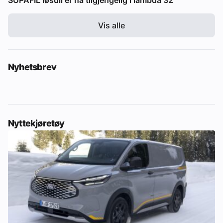
SUPAFIL løsull er nå tilgjengelig i lambda 32
Vis alle
Nyhetsbrev
Nyttekjøretøy