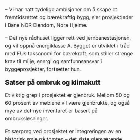
– Vi har hatt tydelige ambisjoner om å skape et
fremtidsrettet og bærekraftig bygg, sier prosjektleder
i Bane NOR Eiendom, Nora Hjelme.
– Det nye rådhuset ligger rett ved jernbanestasjonen,
og vil oppnå energiklasse A. Bygget er utviklet i tråd
med EUs taksonomi for bærekraft, som stiller strenge
krav til miljø, energi og samfunnsansvar i
byggeprosjekter, fortsetter hun.
Satser på ombruk og klimakutt
Et viktig grep i prosjektet er gjenbruk. Mellom 50 og
60 prosent av møblene vil være gjenbrukte, og også
mye av det nye inventaret er basert på
ombruksløsninger.
Et særpreg ved prosjektet er integreringen av en
historisk smie på tomten – det siste gjenværende