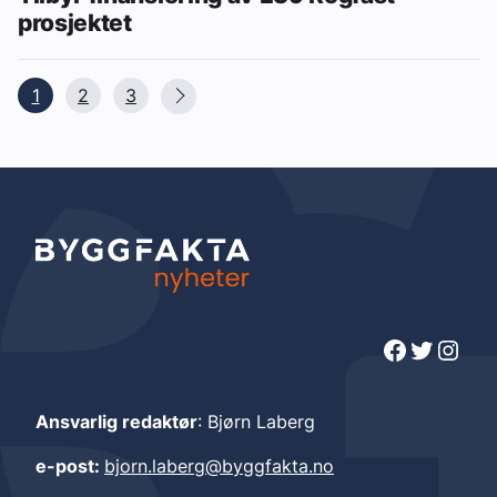
prosjektet
1
2
3
Facebook
Twitter
Instagram
Ansvarlig redaktør
: Bjørn Laberg
e-post:
bjorn.laberg@byggfakta.no