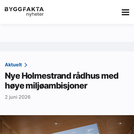
Kategorier
Jobbmarkedet
eBlad
Annonsere i Byg
Om oss
Redaksjonen
Aktuelt
Nye Holmestrand rådhus med
Om Byggfakta
høye miljøambisjoner
Annonsere
2 juni 2026
Abonnere
Kontakt oss
Tips oss