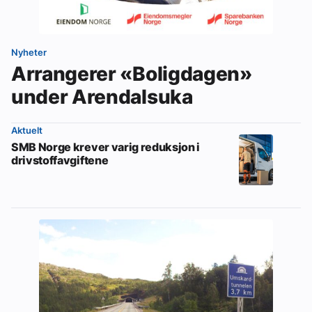
Nyheter
Arrangerer «Boligdagen»
under Arendalsuka
Aktuelt
SMB Norge krever varig reduksjon i
drivstoffavgiftene