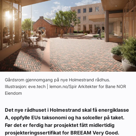
Ledige stillinger
eBlad
Aktivitetskalender
Bransjekommentar
Nyheter
Gårdsrom gjennomgang på nye Holmestrand rådhus.
Illustrasjon: eve.tech | lemon.no/Spir Arkitekter for Bane NOR
Eiendom
Aktuelle prosjekter
Det nye rådhuset i Holmestrand skal få energiklasse
A, oppfylle EUs taksonomi og ha solceller på taket.
Før det er ferdig har prosjektet fått midlertidig
prosjekteringssertifikat for BREEAM Very Good
.