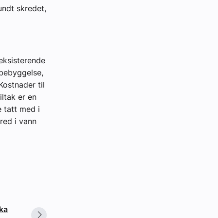
undt skredet,
 eksisterende
sbebyggelse,
Kostnader til
iltak er en
e tatt med i
red i vann
ska