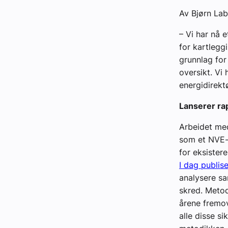
Av Bjørn La
– Vi har nå 
for kartlegg
grunnlag for 
oversikt. Vi 
energidirektø
Lanserer ra
Arbeidet med
som et NVE-p
for eksiste­
I dag publis
analysere sa
skred. Metod
årene fremov
alle disse si