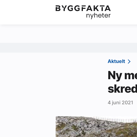
Kategorier
Jobbmarkedet
Om oss
Redaksjonen
Aktuelt
Om Byggfakta
Ny me
Annonsere
skred
Abonnere
4 juni 2021
Kontakt oss
Tips oss
Ledige stillinger