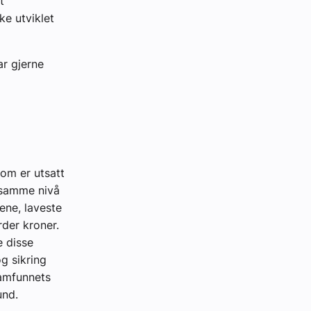
t
ke utviklet
ar gjerne
som er utsatt
l samme nivå
ene, laveste
rder kroner.
e disse
g sikring
samfunnets
und.