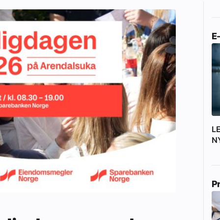
E
L
N
P