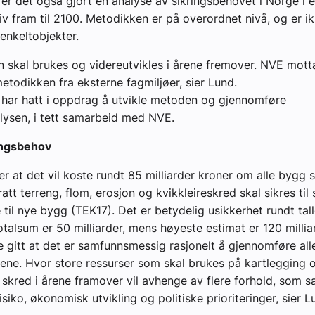
er det også gjort en analyse av sikringsbehovet i Norge i e
iv fram til 2100. Metodikken er på overordnet nivå, og er ik
 enkeltobjekter.
 skal brukes og videreutvikles i årene fremover. NVE mott
metodikken fra eksterne fagmiljøer, sier Lund.
har hatt i oppdrag å utvikle metoden og gjennomføre
ysen, i tett samarbeid med NVE.
ingsbehov
er at det vil koste rundt 85 milliarder kroner om alle bygg 
ratt terreng, flom, erosjon og kvikkleireskred skal sikres ti
til nye bygg (TEK17). Det er betydelig usikkerhet rundt tall
otalsum er 50 milliarder, mens høyeste estimat er 120 millia
e gitt at det er samfunnsmessig rasjonelt å gjennomføre all
akene. Hvor store ressurser som skal brukes på kartlegging o
skred i årene framover vil avhenge av flere forhold, som 
risiko, økonomisk utvikling og politiske prioriteringer, sier L