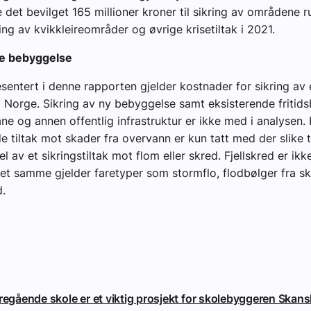
 det bevilget 165 millioner kroner til sikring av områdene r
ing av kvikkleireområder og øvrige krisetiltak i 2021.
e bebyggelse
sentert i denne rapporten gjelder kostnader for sikring av
 Norge. Sikring av ny bebyggelse samt eksisterende fritid
ane og annen offentlig infrastruktur er ikke med i analysen. 
e tiltak mot skader fra overvann er kun tatt med der slike t
 av et sikringstiltak mot flom eller skred. Fjellskred er ikk
et samme gjelder faretyper som stormflo, flodbølger fra sk
d.
eregående skole er et viktig prosjekt for skolebyggeren Skan