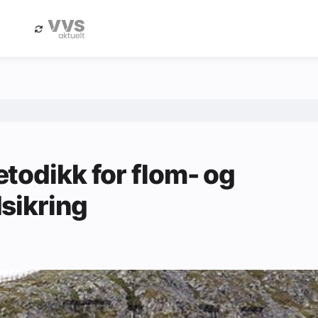
eBlad
Annonsere i Byggfakta Nyheter
todikk for flom- og
sikring