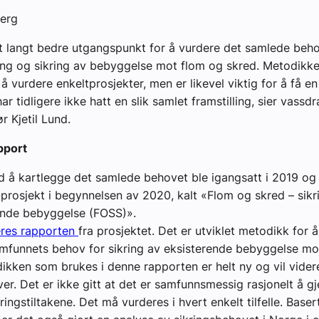
berg
et langt bedre utgangspunkt for å vurdere det samlede beh
ing og sikring av bebyggelse mot flom og skred. Metodikke
å vurdere enkeltprosjekter, men er likevel viktig for å få e
har tidligere ikke hatt en slik samlet framstilling, ­sier vassd
r Kjetil Lund.
pport
 å kartlegge det samlede behovet ble igangsatt i 2019 og
rosjekt i begynnelsen av 2020, kalt «Flom og skred – sik
rende bebyggelse (FOSS)».
eres rapporten
fra prosjektet. Det er utviklet metodikk for 
mfunnets behov for sikring av eksisterende bebyggelse mo
ikken som brukes i denne rapporten er helt ny og vil videre
er. Det er ikke gitt at det er samfunnsmessig rasjonelt å 
kringstiltakene. Det må vurderes i hvert enkelt tilfelle. Baser