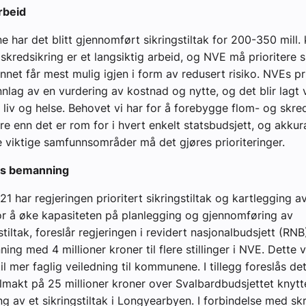
rbeid
e har det blitt gjennomført sikringstiltak for 200-350 mill.
 skredsikring er et langsiktig arbeid, og NVE må prioritere s
nnet får mest mulig igjen i form av redusert risiko. NVEs pr
nnlag av en vurdering av kostnad og nytte, og det blir lagt 
r liv og helse. Behovet vi har for å forebygge flom- og skre
rre enn det er rom for i hvert enkelt statsbudsjett, og akku
viktige samfunnsområder må det gjøres prioriteringer.
Es bemanning
21 har regjeringen prioritert sikringstiltak og kartlegging a
or å øke kapasiteten på planlegging og gjennomføring av
tiltak, foreslår regjeringen i revidert nasjonalbudsjett (RNB
g med 4 millioner kroner til flere stillinger i NVE. Dette vi
il mer faglig veiledning til kommunene. I tillegg foreslås de
llmakt på 25 millioner kroner over Svalbardbudsjettet knytte
g av et sikringstiltak i Longyearbyen. I forbindelse med skr