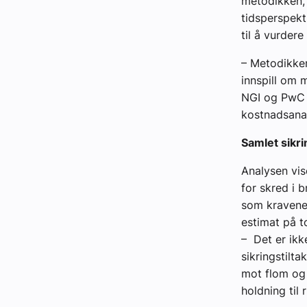
metodikken, 
tidsperspekt
til å vurdere
– Metodikken
innspill om 
NGI og PwC 
kostnadsanal
Samlet sikr
Analysen vis
for skred i b
som kravene 
estimat på t
– Det er ikk
sikringstilt
mot flom og 
holdning til 