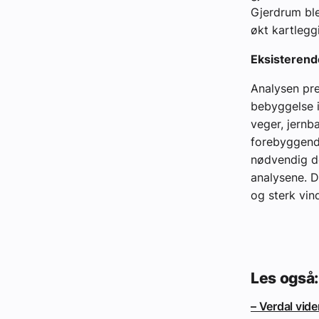
Gjerdrum ble
økt kartlegg
Eksisterend
Analysen pre
bebyggelse i
veger, jernb
fore­byggend
nødvendig del
analysene. D
og sterk vin
Les også:
– Verdal vid