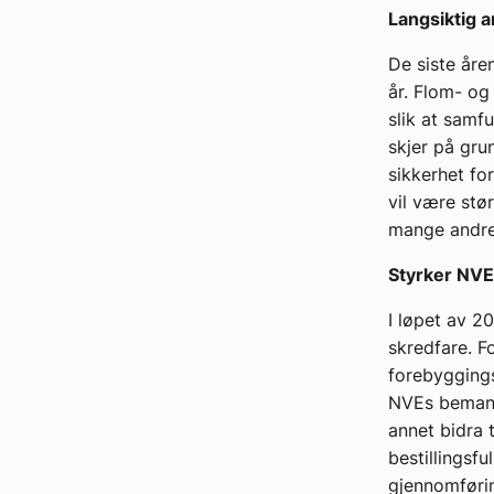
Langsiktig a
De siste åren
år. Flom- og
slik at samfu
skjer på gru
sikkerhet fo
vil være stø
mange andre 
Styrker NV
I løpet av 20
skredfare. F
forebyggings
NVEs bemannin
annet bidra t
bestillingsfu
gjennomførin