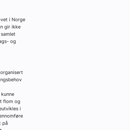
ovet i Norge
n gir ikke
n samlet
rags- og
 organisert
ringsbehov
å kunne
t flom og
utvikles i
gjennomføre
t på