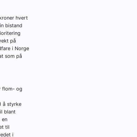
 kroner hvert
in bistand
ioritering
vekt på
dfare i Norge
rat som på
v flom- og
) å styrke
l blant
t en
t til
edet i