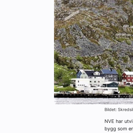
eBlad
Aktivitetskalender
Bransjekommentar
Nyheter
Aktuelle prosjekter
Bildet: Skreds
NVE har utvi
bygg som er 