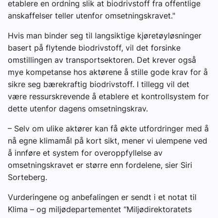
etablere en ordning slik at biodrivstoff fra offentlige
anskaffelser teller utenfor omsetningskravet."
Hvis man binder seg til langsiktige kjøretøyløsninger
basert på flytende biodrivstoff, vil det forsinke
omstillingen av transportsektoren. Det krever også
mye kompetanse hos aktørene å stille gode krav for å
sikre seg bærekraftig biodrivstoff. I tillegg vil det
være ressurskrevende å etablere et kontrollsystem for
dette utenfor dagens omsetningskrav.
– Selv om ulike aktører kan få økte utfordringer med å
nå egne klimamål på kort sikt, mener vi ulempene ved
å innføre et system for overoppfyllelse av
omsetningskravet er større enn fordelene, sier Siri
Sorteberg.
Vurderingene og anbefalingen er sendt i et notat til
Klima – og miljødepartementet “Miljødirektoratets