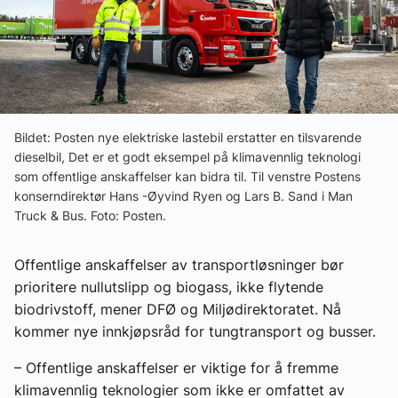
Ledige stillinger
eBlad
Aktivitetskalender
Bildet: Posten nye elektriske lastebil erstatter en tilsvarende
dieselbil, Det er et godt eksempel på klimavennlig teknologi
som offentlige anskaffelser kan bidra til. Til venstre Postens
Bransjekommentar
konserndirektør Hans -Øyvind Ryen og Lars B. Sand i Man
Truck & Bus. Foto: Posten.
Nyheter
Offentlige anskaffelser av transportløsninger bør
Aktuelle prosjekter
prioritere nullutslipp og biogass, ikke flytende
biodrivstoff, mener DFØ og Miljødirektoratet. Nå
kommer nye innkjøpsråd for tungtransport og busser.
– Offentlige anskaffelser er viktige for å fremme
klimavennlig teknologier som ikke er omfattet av