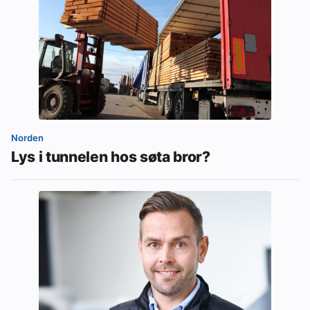
Norden
Lys i tunnelen hos søta bror?