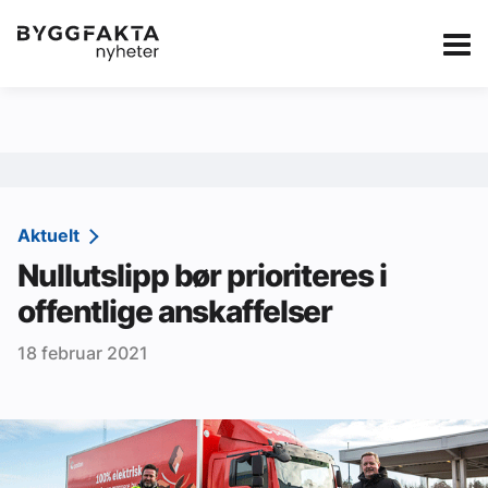
Kategorier
Jobbmarkedet
eBlad
Annonsere i Byg
Om oss
Redaksjonen
Aktuelt
Nullutslipp bør prioriteres i
Om Byggfakta
offentlige anskaffelser
Annonsere
18 februar 2021
Abonnere
Kontakt oss
Tips oss