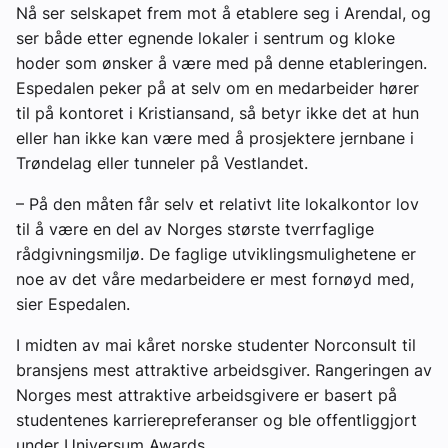
Nå ser selskapet frem mot å etablere seg i Arendal, og
ser både etter egnende lokaler i sentrum og kloke
hoder som ønsker å være med på denne etableringen.
Espedalen peker på at selv om en medarbeider hører
til på kontoret i Kristiansand, så betyr ikke det at hun
eller han ikke kan være med å prosjektere jernbane i
Trøndelag eller tunneler på Vestlandet.
– På den måten får selv et relativt lite lokalkontor lov
til å være en del av Norges største tverrfaglige
rådgivningsmiljø. De faglige utviklingsmulighetene er
noe av det våre medarbeidere er mest fornøyd med,
sier Espedalen.
I midten av mai kåret norske studenter Norconsult til
bransjens mest attraktive arbeidsgiver. Rangeringen av
Norges mest attraktive arbeidsgivere er basert på
studentenes karrierepreferanser og ble offentliggjort
under Universum Awards.