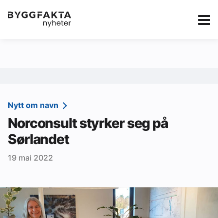
Kategorier
Jobbmarkedet
eBlad
Annonsere i Byg
Om oss
Redaksjonen
Nytt om navn
Norconsult styrker seg på
Om Byggfakta
Sørlandet
Annonsere
19 mai 2022
Abonnere
Kontakt oss
Tips oss