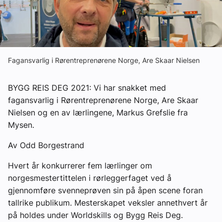
Ledige stillinger
eBlad
Fagansvarlig i Rørentreprenørene Norge, Are Skaar Nielsen
Aktivitetskalender
BYGG REIS DEG 2021: Vi har snakket med
fagansvarlig i Rørentreprenørene Norge, Are Skaar
Bransjekommentar
Nielsen og en av lærlingene, Markus Grefslie fra
Mysen.
Nyheter
Av Odd Borgestrand
Aktuelle prosjekter
Hvert år konkurrerer fem lærlinger om
norgesmestertittelen i rørleggerfaget ved å
gjennomføre svenneprøven sin på åpen scene foran
tallrike publikum. Mesterskapet veksler annethvert år
på holdes under Worldskills og Bygg Reis Deg.