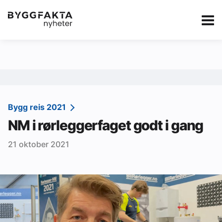
Kategorier
Jobbmarkedet
eBlad
Annonsere i Byg
Om oss
Redaksjonen
Bygg reis 2021
NM i rørleggerfaget godt i gang
Om Byggfakta
21 oktober 2021
Annonsere
Abonnere
Kontakt oss
Tips oss