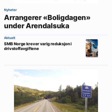
Nyheter
Arrangerer «Boligdagen»
under Arendalsuka
Aktuelt
SMB Norge krever varig reduksjon i
drivstoffavgiftene